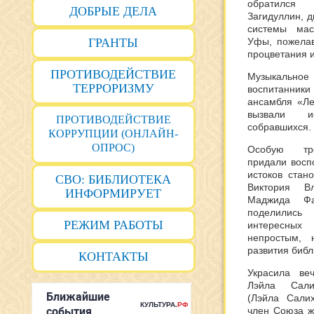
обратился
ДОБРЫЕ ДЕЛА
Загидуллин, 
системы мас
ГРАНТЫ
Уфы, пожелав
процветания и
ПРОТИВОДЕЙСТВИЕ
Музыкальное
ТЕРРОРИЗМУ
воспитанник
ансамбля «Ле
вызвали и
ПРОТИВОДЕЙСТВИЕ
собравшихся.
КОРРУПЦИИ (ОНЛАЙН-
ОПРОС)
Особую тро
придали восп
истоков стан
СВО: БИБЛИОТЕКА
Виктория В
ИНФОРМИРУЕТ
Маджида Фа
поделились
РЕЖИМ РАБОТЫ
интересных
непростым, 
развития библ
КОНТАКТЫ
Украсила ве
Лэйла Сали
(Лэйла Салих
член Союза ж