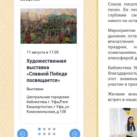
Союза писате
песен. Ее пе
глубоким см
никого не ос
Мероприят
дыхании, оста
впечатлени
праздник, н
пожеланиями
атмосферой д
Библиотека 
благодарность
этот знамен
участие в пра
Желаем все
встреч в наши