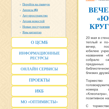
Перейти на главную
ВЕЧЕ
Анонсы
(6)
Арт-пространство
«Ю
Архив новостей
КРУГ
Новые поступления
Яңы китаптар
20 мая в сте
О ЦСМБ
теплый и по
вечер, пос
юбилею учре
ИНФОРМАЦИОННЫЕ
названием «
РЕСУРСЫ
собрало са
преданных 
библиотечно
ОНЛАЙН СЕРВИСЫ
близких друзе
ПРОЕКТЫ
Торжес
головокружи
номера во
ИКБ
«Клеопатра»
позитивное на
МО «ОПТИМИСТЫ»
С торжеств