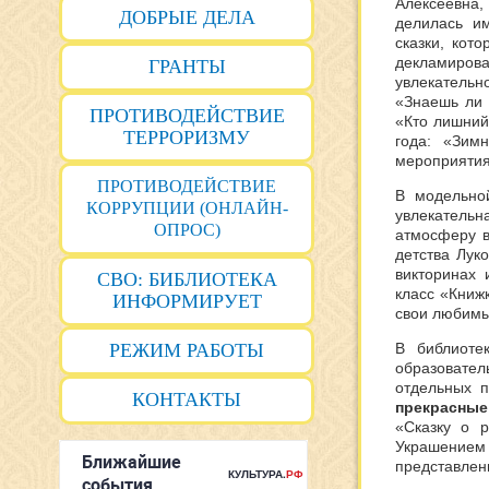
Алексеевна
ДОБРЫЕ ДЕЛА
делилась и
сказки, кот
декламиро
ГРАНТЫ
увлекательн
«Знаешь ли 
ПРОТИВОДЕЙСТВИЕ
«Кто лишний
ТЕРРОРИЗМУ
года: «Зим
мероприятия
ПРОТИВОДЕЙСТВИЕ
В модельно
КОРРУПЦИИ (ОНЛАЙН-
увлекательн
ОПРОС)
атмосферу в
детства Лук
викторинах 
СВО: БИБЛИОТЕКА
класс «Книж
ИНФОРМИРУЕТ
свои любимы
РЕЖИМ РАБОТЫ
В библиоте
образовате
отдельных 
КОНТАКТЫ
прекрасны
«Сказку о 
Украшением
представлен