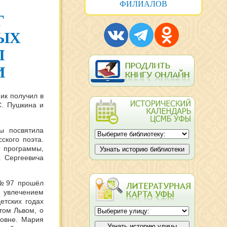
ФИЛИАЛОВ
Г
ВЫХ
Л
И
ик получил в
С. Пушкина и
ы посвятила
ского поэта.
программы,
а Сергеевича
 №97 прошёл
 увлечением
етских годах
том Львом, о
овне. Мария