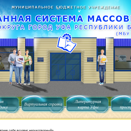
ив
Литературная
Виртуальная справка
дики
карта Уфы
прост
ятник себе воздвиг нерукотворный»