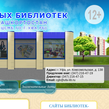
Адрес:
г. Уфа, ул. Комсомольская, д. 138
Продление книг:
(347) 216-47-19
Директор:
(347) 216-47-15
Email:
cgb@ufa-lib.ru
Арт
Знаменательные даты
ранство
САЙТЫ БИБЛИОТЕК-