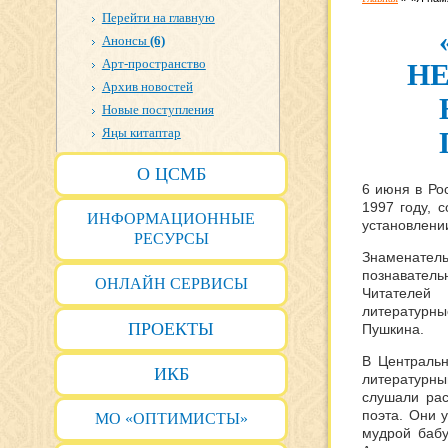
Перейти на главную
Анонсы
(6)
Арт-пространство
НЕ
Архив новостей
Новые поступления
Яңы китаптар
О ЦСМБ
6 июня в Ро
1997 году, 
ИНФОРМАЦИОННЫЕ
установлени
РЕСУРСЫ
Знаменател
познаватель
ОНЛАЙН СЕРВИСЫ
Читателей
литературны
ПРОЕКТЫ
Пушкина.
В Централь
ИКБ
литературн
слушали рас
поэта. Они 
МО «ОПТИМИСТЫ»
мудрой баб