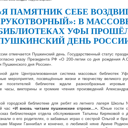
«Я ПАМЯТНИК СЕБЕ ВОЗДВИ
РУКОТВОРНЫЙ»: В МАССО
БИБЛИОТЕКАХ УФЫ ПРОШЁ
ПУШКИНСКИЙ ДЕНЬ РОССИ
ссии отмечается Пушкинский день. Государственный статус праздн
согласно указу Президента РФ «О 200-летии со дня рождения А.
и Пушкинского дня России».
ьной дате Централизованная система массовых библиотек Уф
ные мероприятия, посвящённые жизни и творчеству великого рус
 и посетителей библиотек ждали разнообразные игровые 
е часы, викторины и громкие чтения произведений Александр
ной городской библиотеке для ребят из летнего лагеря Школы
ый час
«И вновь читаем пушкинские строки…».
Юные гости с
сказ библиотекаря отдела обслуживания Татьяны Киряковой о д
узнали о его родителях, о забавных играх с сестрой Ольгой и бра
ушке Марии Ганнибал и конечно, о любимой няне Арине Родион