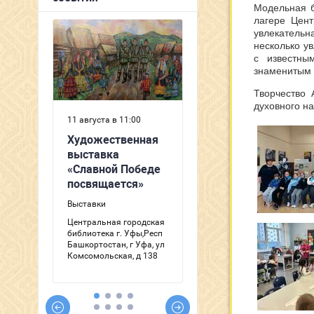
Модельная б
лагере Цен
увлекательн
несколько у
с известны
знаменитым 
Творчество 
духовного н