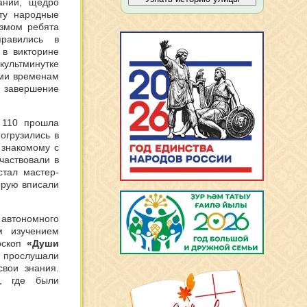
аний, щедро
ту народные
азмом ребята
равились в
 в викторине
культминутке
ыми временам
 завершение
№110 прошла
огрузились в
 знакомому с
частвовали в
стал мастер-
орую вписали
автономного
м изучением
оскоп
«Души
 прослушали
вои знания.
», где были