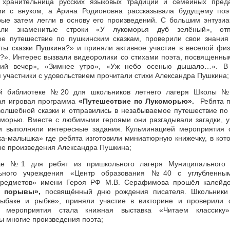
, хранительница русских языковых традиций и семейных пред
ми с внуком, а Арина Родионовна рассказывала будущему поэ
орые затем легли в основу его произведений. С большим энтузи
вали знаменитые строки «У лукоморья дуб зелёный», отп
ое путешествие по пушкинским сказкам, проверили свои знания
ты сказки Пушкина?» и приняли активное участие в веселой физ
?». Интерес вызвали видеоролики со стихами поэта, посвященн
ний вечер», «Зимнее утро», «Уж небо осенью дышало…». В
 участники с удовольствием прочитали стихи Александра Пушкина;
й библиотеке №20 для школьников летнего лагеря Школы 
ая игровая программа
«Путешествие по Лукоморью».
Ребята п
олшебной сказки и отправились в незабываемое путешествие по
оморью. Вместе с любимыми героями они разгадывали загадки, у
и выполняли интересные задания. Кульминацией мероприятия 
ка-малышка» где ребята изготовили миниатюрную книжечку, в кот
е произведения Александра Пушкина;
ке №1 для ребят из пришкольного лагеря Муниципального 
льного учреждения «Центр образования №40 с углубленны
предметов» имени Героя РФ М.В. Серафимова прошёл калейд
е порывы»,
посвящённый дню рождения писателя. Школьники
рыбаке и рыбке», приняли участие в викторине и проверили с
 мероприятия стала книжная выставка «Читаем классику
ы многие произведения поэта;