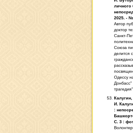
И. Бутор
личного б
непосред
2025. - №
Автор пуб
доктор т
Санкт-Пе
политехн
Союза пи
делится 
гражданс
рассказыв
посвящен
Одессу н
Донбасс"
трагедия"
Калугин,
И. Калуги
: непоср
Башкортос
С. 3 : фот
Волонтер