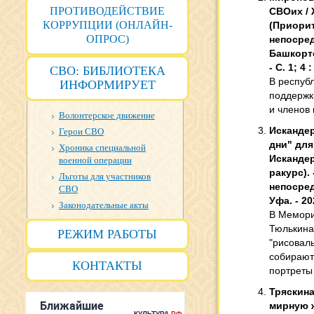
ПРОТИВОДЕЙСТВИЕ
СВОих / 
КОРРУПЦИИ (ОНЛАЙН-
(Приорите
ОПРОС)
непосред
Башкорто
- С. 1; 4 
СВО: БИБЛИОТЕКА
В респуб
ИНФОРМИРУЕТ
поддержк
и членов 
Волонтерское движение
Искандер
Герои СВО
дни" для
Хроника специальной
Искандер
военной операции
ракурс). 
Льготы для участников
непосред
СВО
Уфа. - 202
Законодательные акты
В Мемори
Тюлькина
РЕЖИМ РАБОТЫ
"рисоваль
собирают
КОНТАКТЫ
портреты
Тряскина
мирную ж