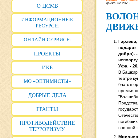
движение 2025
О ЦСМБ
ВОЛО
ИНФОРМАЦИОННЫЕ
ДВИЖ
РЕСУРСЫ
ОНЛАЙН СЕРВИСЫ
Гараева,
подарок /
ПРОЕКТЫ
добро). -
непосред
Уфа. - 202
ИКБ
В Башкир
театре к
МО «ОПТИМИСТЫ»
благотво
премьерн
ДОБРЫЕ ДЕЛА
"Волшебн
Представ
ГРАНТЫ
государс
Отечества
погибших
ПРОТИВОДЕЙСТВИЕ
военной 
ТЕРРОРИЗМУ
Миронов