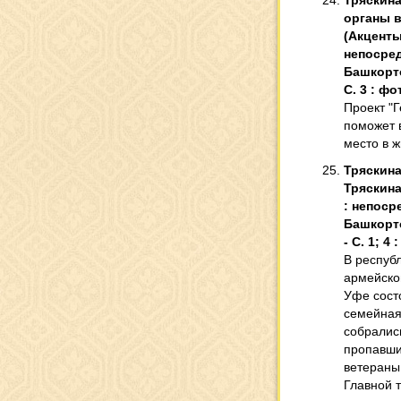
Тряскина
органы вл
(Акценты
непосред
Башкортос
С. 3 : фот
Проект "
поможет 
место в ж
Тряскина,
Тряскина.
: непоср
Башкортос
- С. 1; 4 
В респуб
армейской
Уфе сост
семейная 
собралис
пропавши
ветераны
Главной 