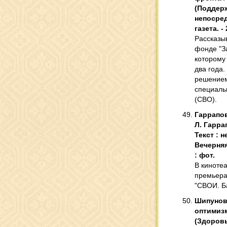
(Поддержк
непосред
газета. - 
Рассказы
фонде "З
которому
два года
решением
специаль
(СВО).
Гаррапов
Л. Гарра
Текст : 
Вечерняя 
: фот.
В киноте
премьера
"СВОИ. Б
Шипунова
оптимизм
(Здоровь