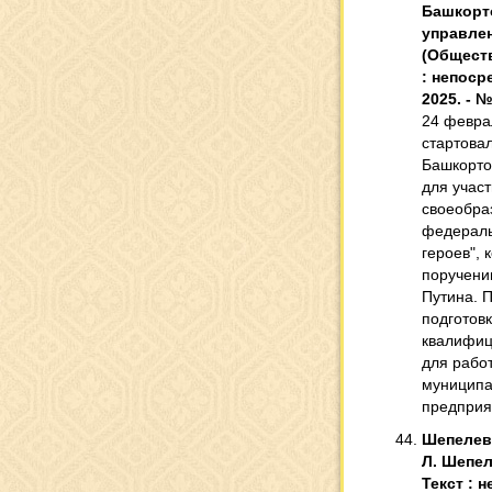
Башкорто
управлен
(Обществ
: непоср
2025. - №
24 февра
стартовал
Башкорто
для учас
своеобра
федераль
героев", 
поручени
Путина. П
подготов
квалифиц
для рабо
муниципа
предприя
Шепелева
Л. Шепеле
Текст : 