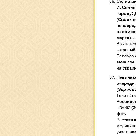
Селивано
И. Селив
городу: 
(Своих не
непосред
ведомости
марта). - 
В киноте
закрытый
Баллада 
теме спе
на Украин
Невинная
очереди 
(Здоровь
Текст : 
Российск
- № 67 (26
фот.
Рассказыв
медицинс
участник