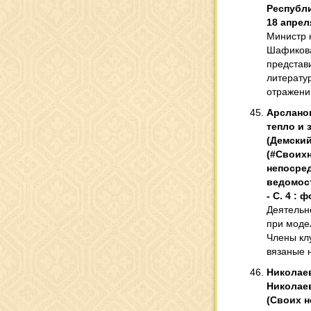
Республи
18 апреля
Министр 
Шафикова
представ
литератур
отражени
Арсланов
тепло и з
(Демский
(#Своихн
непосред
ведомости
- С. 4 : ф
Деятельн
при моде
Члены кл
вязаные 
Николаев
Николаев
(Своих не