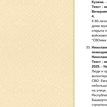
Кузина. 
Текст : 
Вечерняя 
4.
К 80-лет
доме-музе
открыта 
войсково
"СВОими 
Николае
помощник
Николаев
Текст : 
2025. - №
Люди и о
волонтер
СВО: Евг
небольшо
на улице
Республи
Башкорто
строител