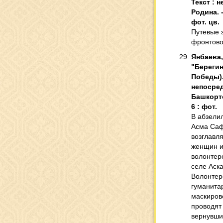
Текст : 
Родина. -
фот. цв.
Путевые 
фронтово
Янбаева,
"Берегини
Победы). 
непосред
Башкортос
6 : фот.
В абзели
Асма Саф
возглавл
женщин и
волонтерс
селе Аск
Волонтер
гуманита
маскиров
проводят
вернувши