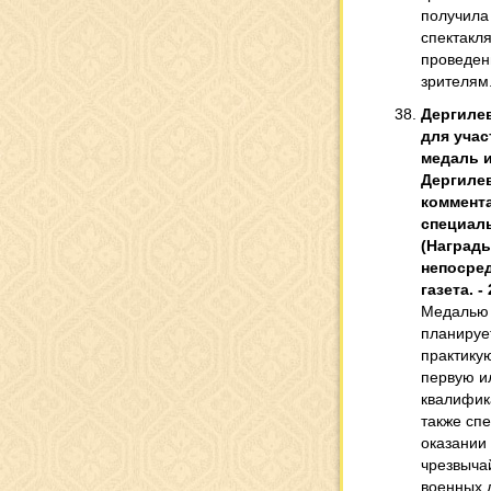
получила
спектакля
проведен
зрителям
Дергилев
для уча
медаль и
Дергилев
коммента
специал
(Награды)
непосред
газета. - 
Медалью 
планируе
практику
первую и
квалифик
также сп
оказании
чрезвыча
военных 