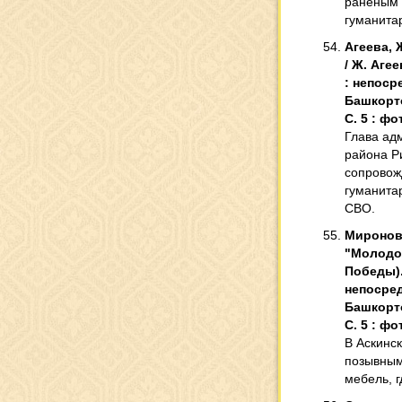
раненым 
гуманита
Агеева, 
/ Ж. Агее
: непоср
Башкортос
С. 5 : фот
Глава ад
района Р
сопровож
гуманита
СВО.
Миронова
"Молодог
Победы). 
непосред
Башкортос
С. 5 : фот
В Аскинс
позывным
мебель, г