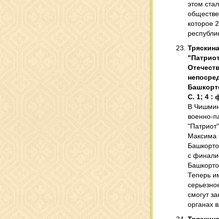
этом стал
обществе
которое 
республи
Тряскина
"Патриота
Отечеству
непосред
Башкортос
С. 1; 4 : 
В Чишмин
военно-п
"Патриот
Максима 
Башкорто
с финали
Башкорто
Теперь и
серьезное
смогут з
органах в