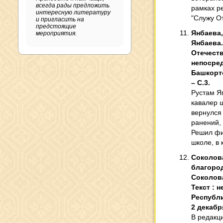
всегда рады предложить
рамках р
интересную литературу
"Служу От
и пригласить на
предстоящие
Янбаева,
мероприятия.
Янбаева.
Отечества
непосред
Башкорто
– С.3.
Рустам Я
кавалер 
вернулся
ранений,
Решил фи
школе, в 
Соколова
благород
Соколова
Текст : 
Республи
2 декабря
В редакци