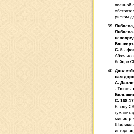
военной 
обстояте
риском дл
Янбаева,
Янбаева. 
непосред
Башкортос
С. 5 : фот
Абзелило
бойцов С
Давлетба
нам доро
А. Давле
- Текст 
Бельские
С. 168-17
В зону С
гуманита
министр 
Шафикова
интернац