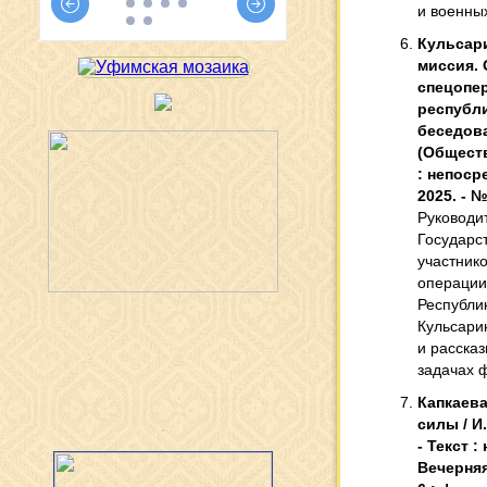
и военны
Кульсарин
миссия. 
спецопер
республик
беседова
(Обществ
: непоср
2025. - №
Руководи
Государс
участник
операции
Республик
Кульсари
и расска
задачах 
Капкаева
силы / И.
- Текст 
Вечерняя 