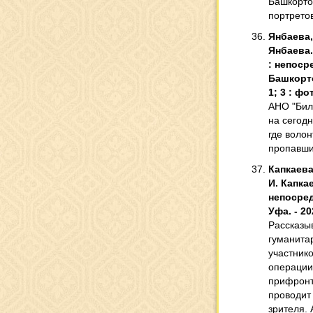
Башкорто
портрето
Янбаева,
Янбаева.
: непоср
Башкортос
1; 3 : фот
АНО "Бил
на сегод
где воло
пропавши
Капкаева
И. Капкае
непосред
Уфа. - 202
Рассказы
гуманита
участник
операции
прифронт
проводит
зрителя. 