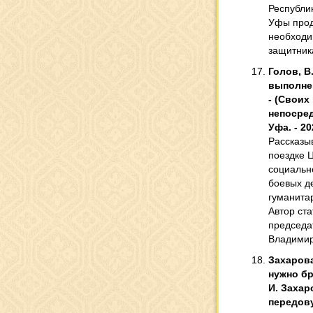
Республи
Уфы прод
необход
защитник
Голов, В
выполнен
- (Своих 
непосред
Уфа. - 202
Рассказы
поездке 
социальн
боевых д
гуманита
Автор ста
председа
Владимир
Захарова
нужно бр
И. Захар
передовую