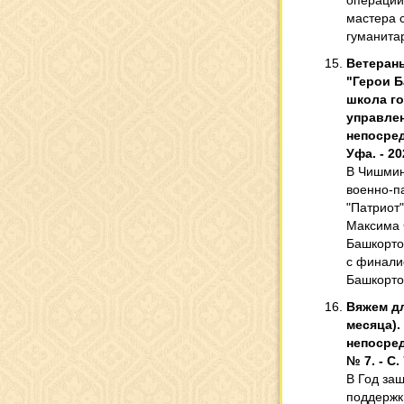
операции
мастера 
гуманита
Ветеран
"Герои Б
школа г
управлени
непосред
Уфа. - 20
В Чишмин
военно-п
"Патриот
Максима 
Башкорто
с финали
Башкорто
Вяжем дл
месяца). 
непосред
№ 7. - С. 
В Год за
поддержк