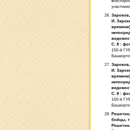
всесторо
участник
Зароков,
И. Зарок
времени).
непосред
ведомости
С. 8 : фот
150-й ГУ
Башкорто
Зароков,
И. Зарок
времени).
непосред
ведомости
С. 8 : фот
150-й ГУ
Башкорто
Решетин,
бойцы, т
Решетин.