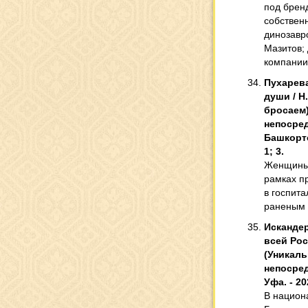
под брен
собствен
динозавр
Мазитов;
компании
Пухарева
души / Н
бросаем).
непосред
Башкортос
1; 3.
Женщины 
рамках п
в госпита
раненым 
Искандер
всей Рос
(Уникальн
непосред
Уфа. - 202
В национ