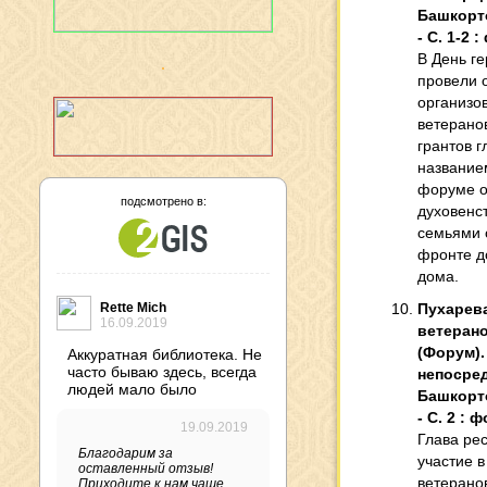
Башкорто
- С. 1-2 :
В День г
провели 
организо
ветерано
грантов 
названием
форуме о
подсмотрено в:
духовенс
семьями 
фронте д
дома.
Rette Mich
Пухарева
16.09.2019
ветерано
(Форум). 
Аккуратная библиотека. Не
часто бываю здесь, всегда
непосред
людей мало было
Башкорто
- С. 2 : ф
19.09.2019
Глава ре
Благодарим за
участие 
оставленный отзыв!
ветерано
Приходите к нам чаще,