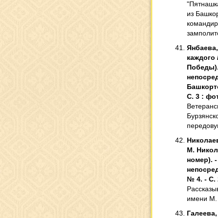
"Пятнашка
из Башко
командир
замполит
Янбаева,
каждого /
Победы). 
непосред
Башкортос
С. 3 : фот
Ветеранс
Бурзянск
передову
Николаев
М. Никол
номер). -
непосред
№ 4. - С.
Рассказы
имени М.
Галеева,