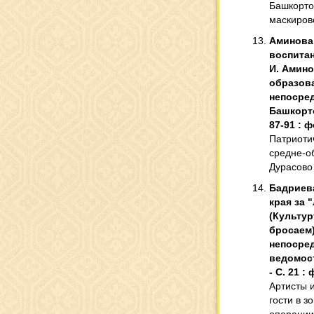
Башкорто
маскиров
Аминова,
воспитан
И. Амино
образова
непосред
Башкортос
87-91 : ф
Патриоти
средне-о
Дурасово
Бадриева
края за 
(Культур
бросаем).
непосред
ведомости
- С. 21 : 
Артисты 
гости в 