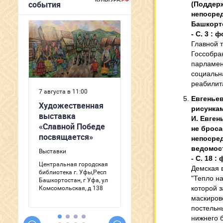
(Поддержк
непосред
Башкорто
- С. 3 : ф
Главной 
Госсобра
парламен
социальн
реабилит
Евгеньев
рисункам
И. Евген
не бросае
непосред
ведомости
- С. 18 : 
Демская 
"Тепло на
которой 
маскиров
постельн
нижнего 