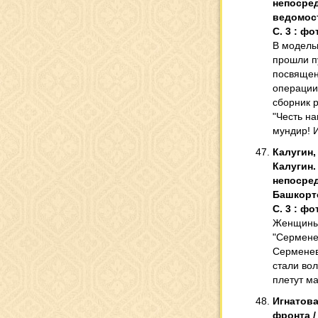
непосред
ведомости
С. 3 : фот
В модель
прошли п
посвящен
операции
сборник 
"Честь на
мундир! 
Калугин,
Калугин. 
непосред
Башкортос
С. 3 : фот
Женщины 
"Сермене
Серменев
стали во
плетут м
Игнатова
фронта / 