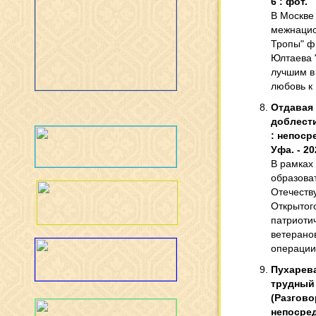
6 : фот.
В Москве
межнацио
Тропы" ф
Юлтаева 
лучшим в
любовь к 
Отдавая 
доблести
: непоср
Уфа. - 202
В рамках
образова
Отечеству
Открытог
патриоти
ветерано
операции
Пухарева
трудный 
(Разговор
непосред