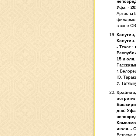
непосред
Уфа. - 20
Артисты 
филармон
в зоне С
Калугин,
Калугин.
- Текст 
Республи
15 июля. 
Рассказы
г. Белоре
Ю. Тарака
У. Татлык
Крайнов,
встретил
Башкирии
дня: Уфа)
непосред
Комсомол
июля. - С
Встреча 