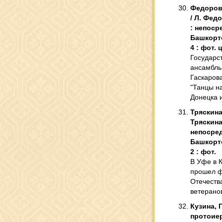
Федорова
/ Л. Федо
: непоср
Башкортос
4 : фот. 
Государс
ансамбль
Гаскаров
"Танцы н
Донецка и
Тряскина,
Тряскина.
непосред
Башкортос
2 : фот.
В Уфе в К
прошел ф
Отечества
ветерано
Кузина, 
протоиер