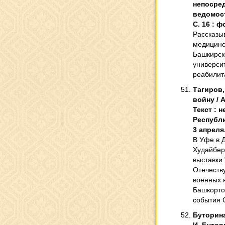
непосред
ведомости
С. 16 : ф
Рассказы
медицинс
Башкирск
университ
реабилит
Тагиров,
войну / А
Текст : 
Республи
3 апреля.
В Уфе в 
Худайбер
выставки
Отечеств
военных 
Башкорто
события
Буторина