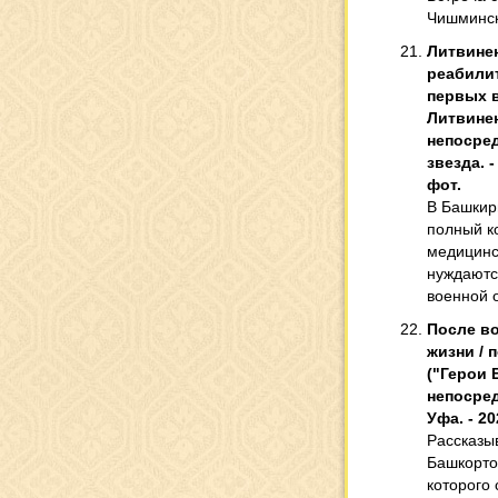
Чишминск
Литвинен
реабили
первых в
Литвиненк
непосред
звезда. - 
фот.
В Башкир
полный к
медицинс
нуждаютс
военной 
После в
жизни / 
("Герои 
непосред
Уфа. - 20
Рассказы
Башкорто
которого 