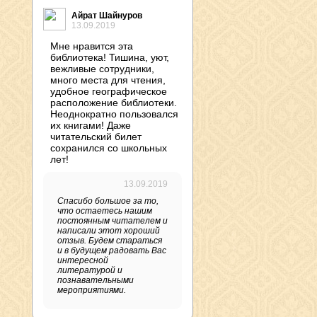
Айрат Шайнуров
13.09.2019
Мне нравится эта
библиотека! Тишина, уют,
вежливые сотрудники,
много места для чтения,
удобное географическое
расположение библиотеки.
Неоднократно пользовался
их книгами! Даже
читательский билет
сохранился со школьных
лет!
13.09.2019
Спасибо большое за то,
что остаетесь нашим
постоянным читателем и
написали этот хороший
отзыв. Будем стараться
и в будущем радовать Вас
интересной
литературой и
познавательными
мероприятиями.