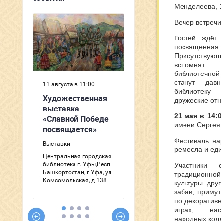
Менделеева, 
Вечер встречи
Гостей ждёт
посвященная
Присутствую
вспомнят
библиотечной
станут дав
библиотеку
дружеские от
21 мая в 14:
имени Сергея
Фестиваль на
ремесла и еди
Участники 
традиционн
культуры дру
забав, примут
по декоративн
играх, нас
народных колл