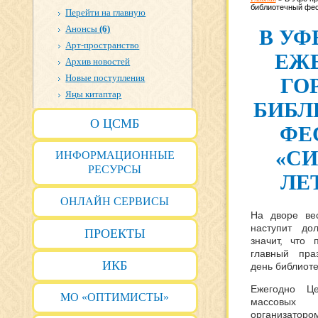
библиотечный фес
Перейти на главную
Анонсы
(6)
В УФ
Арт-пространство
ЕЖ
Архив новостей
Новые поступления
ГО
Яңы китаптар
БИБЛ
О ЦСМБ
ФЕ
«С
ИНФОРМАЦИОННЫЕ
РЕСУРСЫ
ЛЕТ
ОНЛАЙН СЕРВИСЫ
На дворе ве
наступит до
ПРОЕКТЫ
значит, что
главный пра
ИКБ
день библиоте
Ежегодно Це
МО «ОПТИМИСТЫ»
массовых 
организаторо