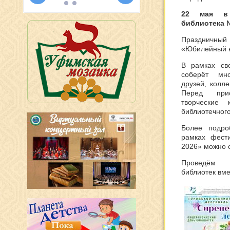
22 мая в 
библиотека
Празднич
«Юбилейный к
В рамках сво
соберёт мно
друзей, колл
Перед прис
творческие 
библиотечного
Более подро
рамках фест
2026» можно 
Проведём 
библиотек вме