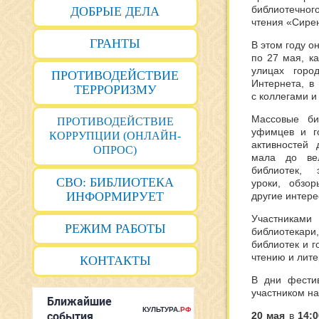
библиотечног
ДОБРЫЕ ДЕЛА
чтения «Сирен
ГРАНТЫ
В этом году о
по 27 мая, ка
улицах горо
ПРОТИВОДЕЙСТВИЕ
Интернета, в
ТЕРРОРИЗМУ
с коллегами и
Массовые би
ПРОТИВОДЕЙСТВИЕ
уфимцев и г
КОРРУПЦИИ (ОНЛАЙН-
активностей 
ОПРОС)
мала до ве
библиотек, 
СВО: БИБЛИОТЕКА
уроки, обзо
ИНФОРМИРУЕТ
другие интер
Участника
РЕЖИМ РАБОТЫ
библиотекар
библиотек и 
чтению и лите
КОНТАКТЫ
В дни фести
участником н
20 мая
в
14:0