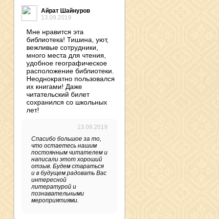
Айрат Шайнуров
13.09.2019
Мне нравится эта
библиотека! Тишина, уют,
вежливые сотрудники,
много места для чтения,
удобное географическое
расположение библиотеки.
Неоднократно пользовался
их книгами! Даже
читательский билет
сохранился со школьных
лет!
13.09.2019
Спасибо большое за то,
что остаетесь нашим
постоянным читателем и
написали этот хороший
отзыв. Будем стараться
и в будущем радовать Вас
интересной
литературой и
познавательными
мероприятиями.