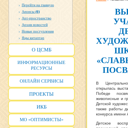
Перейти на главную
ВЫ
Анонсы
(6)
Арт-пространство
УЧ
Архив новостей
Д
Новые поступления
Яңы китаптар
ХУДОЖ
ШК
О ЦСМБ
«СЛАВ
ИНФОРМАЦИОННЫЕ
ПОСВ
РЕСУРСЫ
ОНЛАЙН СЕРВИСЫ
В Центрально
открылась выст
ПРОЕКТЫ
Победе посв
живописные и г
Детской художе
ИКБ
также работы д
конкурса имени 
МО «ОПТИМИСТЫ»
Детское восп