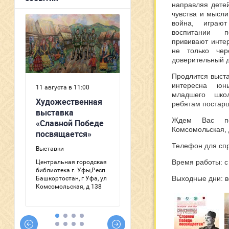
направляя дете
чувства и мысли
война, играю
воспитании п
прививают инте
не только чер
доверительный д
Продлится выста
интересна юн
младшего школ
ребятам постарш
Ждем Вас по
Комсомольская, 
Телефон для спра
Время работы: с 
Выходные дни: в