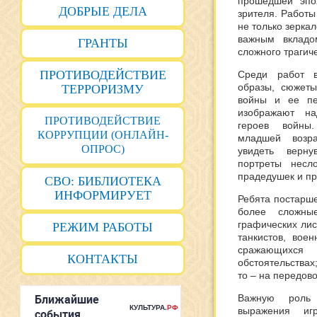
прошедшей эпо
ДОБРЫЕ ДЕЛА
зрителя. Работы
не только зеркал
важным вкладо
ГРАНТЫ
сложного трагич
ПРОТИВОДЕЙСТВИЕ
Среди работ в
образы, сюжет
ТЕРРОРИЗМУ
войны и ее пе
изображают на
ПРОТИВОДЕЙСТВИЕ
героев войны
КОРРУПЦИИ (ОНЛАЙН-
младшей возр
ОПРОС)
увидеть верн
портреты несл
прадедушек и п
СВО: БИБЛИОТЕКА
ИНФОРМИРУЕТ
Ребята постарш
более сложны
графических лис
РЕЖИМ РАБОТЫ
танкистов, вое
сражающихс
КОНТАКТЫ
обстоятельствах;
то – на передово
Важную роль 
выражения игр