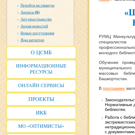
Перейти на главную
«
Анонсы
(6)
Арт-пространство
Архив новостей
Новые поступления
РУМЦ Минкультур
Яңы китаптар
специалистов
профессиональ
О ЦСМБ
молодого библиот
Обучение прове
ИНФОРМАЦИОННЫЕ
муниципального
РЕСУРСЫ
массовых библ
Башкортостан.
ОНЛАЙН СЕРВИСЫ
В
программе
запл
ПРОЕКТЫ
Законодательс
Нормативные д
библиотек.
ИКБ
Работа с библ
экстремистски
МО «ОПТИМИСТЫ»
нетрадиционны
с документами