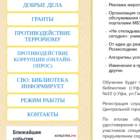
ДОБРЫЕ ДЕЛА
Реклама мероп
Организация с
обслуживания 
ГРАНТЫ
порталами МБУ
«Не откладывай
ПРОТИВОДЕЙСТВИЕ
сегодня»: учи
ТЕРРОРИЗМУ
От идеи до реа
Росмолодежи.
ПРОТИВОДЕЙСТВИЕ
Алгоритмы усп
КОРРУПЦИИ (ОНЛАЙН-
Изменения в п
ОПРОС)
другие.
СВО: БИБЛИОТЕКА
Обучение будет 
ИНФОРМИРУЕТ
библиотеке (г.У
№10 (г.Уфа, ул.Га
РЕЖИМ РАБОТЫ
Регистрация слу
Центральной горо
КОНТАКТЫ
По итогам обу
удостоверение о 
участников спец
предъявлении спр