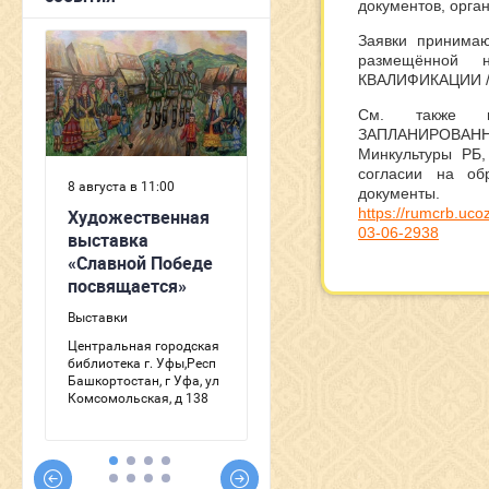
документов, орга
Заявки принима
размещённой
КВАЛИФИКАЦИИ 
См. также 
ЗАПЛАНИРОВАНН
Минкультуры РБ,
согласии на об
документы.
https://rumcrb.uc
03-06-2938