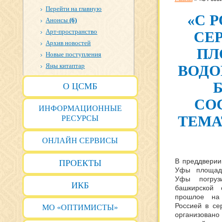
Перейти на главную
«С 
Анонсы
(6)
Арт-пространство
СЕР
Архив новостей
ПЛ
Новые поступления
Яңы китаптар
ВОДО
О ЦСМБ
СО
ИНФОРМАЦИОННЫЕ
ТЕМА
РЕСУРСЫ
ОНЛАЙН СЕРВИСЫ
В преддверии
ПРОЕКТЫ
Уфы площад
Уфы погруз
ИКБ
башкирской 
прошлое на
Россией в се
МО «ОПТИМИСТЫ»
организова