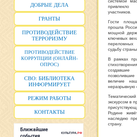
системой ма
ДОБРЫЕ ДЕЛА
привлекло
участников.
ГРАНТЫ
Гости площа
прошла Росси
ПРОТИВОДЕЙСТВИЕ
мощной держ
ТЕРРОРИЗМУ
ключевых вех
переломных 
судьбу страны
ПРОТИВОДЕЙСТВИЕ
КОРРУПЦИИ (ОНЛАЙН-
В рамках пра
ОПРОС)
стихотворения
создавшие
позволившие
СВО: БИБЛИОТЕКА
величие наш
ИНФОРМИРУЕТ
неразрывную с
Тематическ
РЕЖИМ РАБОТЫ
экскурсом в 
присутствую
КОНТАКТЫ
Родине живё
наследию пре
страну.