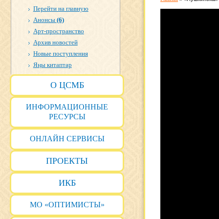
Перейти на главную
Анонсы
(6)
Арт-пространство
Архив новостей
Новые поступления
Яңы китаптар
О ЦСМБ
ИНФОРМАЦИОННЫЕ
РЕСУРСЫ
ОНЛАЙН СЕРВИСЫ
ПРОЕКТЫ
ИКБ
МО «ОПТИМИСТЫ»