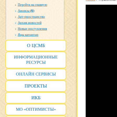
Перейти на главную
Анонсы
(6)
Арт-пространство
Архив новостей
Новые поступления
Яңы китаптар
О ЦСМБ
ИНФОРМАЦИОННЫЕ
РЕСУРСЫ
ОНЛАЙН СЕРВИСЫ
ПРОЕКТЫ
ИКБ
МО «ОПТИМИСТЫ»