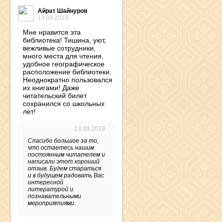
Айрат Шайнуров
13.09.2019
Мне нравится эта
библиотека! Тишина, уют,
вежливые сотрудники,
много места для чтения,
удобное географическое
расположение библиотеки.
Неоднократно пользовался
их книгами! Даже
читательский билет
сохранился со школьных
лет!
13.09.2019
Спасибо большое за то,
что остаетесь нашим
постоянным читателем и
написали этот хороший
отзыв. Будем стараться
и в будущем радовать Вас
интересной
литературой и
познавательными
мероприятиями.