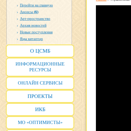
Перейти на главную
Анонсы
(6)
Арт-пространство
Архив новостей
Новые поступления
Яңы китаптар
О ЦСМБ
ИНФОРМАЦИОННЫЕ
РЕСУРСЫ
ОНЛАЙН СЕРВИСЫ
ПРОЕКТЫ
ИКБ
МО «ОПТИМИСТЫ»