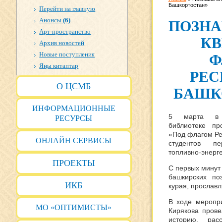
Башкортостан»
Перейти на главную
Анонсы
(6)
ПОЗНА
Арт-пространство
КВ
Архив новостей
Новые поступления
Ф
Яңы китаптар
РЕС
О ЦСМБ
БАШК
ИНФОРМАЦИОННЫЕ
5 марта в Ц
РЕСУРСЫ
библиотеке пр
«Под флагом Ре
ОНЛАЙН СЕРВИСЫ
студентов п
топливно-энерге
ПРОЕКТЫ
С первых минут 
башкирских по
ИКБ
курая, прослав
В ходе меропри
МО «ОПТИМИСТЫ»
Кирякова прове
историю, рас