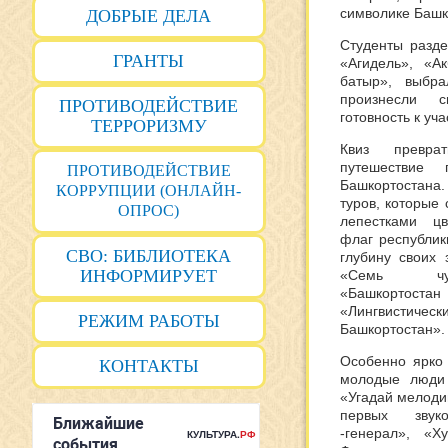
символике Башк
ДОБРЫЕ ДЕЛА
Студенты разде
ГРАНТЫ
«Агидель», «А
батыр», выбр
произнесли с
ПРОТИВОДЕЙСТВИЕ
готовность к уча
ТЕРРОРИЗМУ
Квиз превра
путешествие
ПРОТИВОДЕЙСТВИЕ
Башкортостан
КОРРУПЦИИ (ОНЛАЙН-
туров, которые
ОПРОС)
лепестками ц
флаг республик
СВО: БИБЛИОТЕКА
глубину своих 
ИНФОРМИРУЕТ
«Семь чуд
«Башкортос
«Лингвистиче
РЕЖИМ РАБОТЫ
Башкортостан».
Особенно ярко 
КОНТАКТЫ
молодые люди
«Угадай мелоди
первых звук
-генерал», «