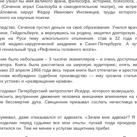
не узнал бы имя великого врача, философа, историка, психолога,
 (Сеченов играл Скалозуба в самодеятельном театре), не встре
йловича хирург Фёдор Иванович Иноземцев, труды которого
ёного на научные поиски.
ледство, Сеченов пустил деньги на своё образование. Учился вра
лине, Гейдельберге, а вернувшись на родину, защитил докторскую
ную на Руси тему алкогольного опьянения, став в 32 года 
кой медико-хирургической академии в Санкт-Петербурге. А чу
й гениальный труд «Рефлексы головного мозга».
ние было небольшим – 3 тысячи экземпляров – и очень доступны
втора. Книга была рассчитана на широкую аудиторию, опять ж
ако 20 апреля 1866 года весь тираж книги был отпечатан и аресто
нова возбуждено судебное производство — ему грозила стать
х устоев» и «развращение нравов».
годовал Петербургский митрополит Исидор, которого возмущало, 
яснить внутренние движения человека внеш­ними влияниями на 
е бессмертие духа. Священник призывал сослать нечестивца 
умевал, даже отказывался от адвоката. «Зачем мне адвокат? Я 
роделаю перед судьями все мои опыты: пускай тогда прокурор
ятился он. Тем не менее к услугам защитника прибег.