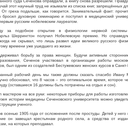
анного суда Сеченова оправдали, а книгу снова разрешили. Правда
учай этот научный труд не изымали из списка книг, запрещённых д
. От греха подальше, как говорится. Занимательный факт: прочита
 бросил духовную семинарию и поступил в медицинский универ
 первым русским нобелевским лауреатом.
ду за подобное открытие в физиологии нервной системы 
арльз Шеррингтон получил Нобелевскую премию. Но справедли
когда не скрывал, что лишь развил идеи великого русского физ
 тому времени уже ушедшего из жизни.
держивал борьбу за права женщин. Будучи активным сторонни
бразования, Сеченов участвовал в организации работы москов
ов, был одним из создателей Бестужевских женских курсов в Санкт
анный рабочий день мы также должны сказать спасибо Ивану 
учно обосновал, что 8 часов – это оптимальное время, которое ч
уду (оставшиеся 16 должны быть потрачены на отдых и сон).
 мастером на все руки: некоторые приборы для работы изготовле
зея истории медицины Сеченовского университета можно увидет
струкции ученого.
в осенью 1905 года от осложнения после простуды. Детей у него 
ние он завещал крестьянам родного села, а средства от изда
сам, на которых преподавал.