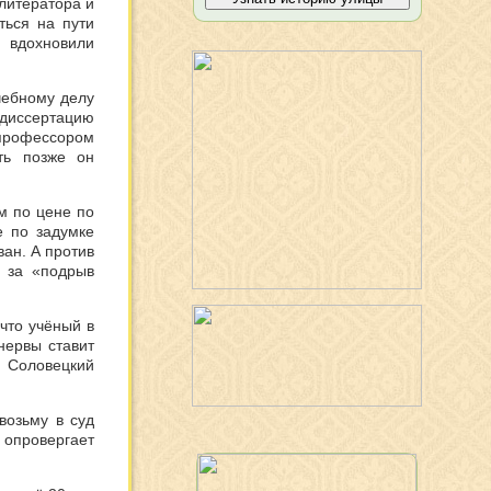
 литератора и
ться на пути
 вдохновили
чебному делу
 диссертацию
профессором
ть позже он
м по цене по
е по задумке
ван. А против
я за «подрыв
что учёный в
нервы ставит
в Соловецкий
возьму в суд
 опровергает