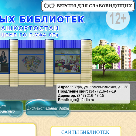
Адрес:
г. Уфа, ул. Комсомольская, д. 138
Продление книг:
(347) 216-47-19
Директор:
(347) 216-47-15
Email:
cgb@ufa-lib.ru
Арт
Знаменательные даты
ранство
САЙТЫ БИБЛИОТЕК-