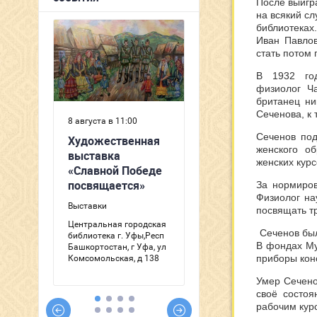
После выигр
на всякий сл
библиотеках
Иван Павлов
стать потом
В 1932 го
физиолог
Ч
британец ни
Сеченова, к
Сеченов под
женского о
женских курс
За нормиров
Физиолог на
посвящать тр
Сеченов был
В фондах Му
приборы кон
Умер Сечено
своё состоя
рабочим кур