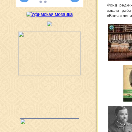
Фонд редких
вошли работ
«Впечатления