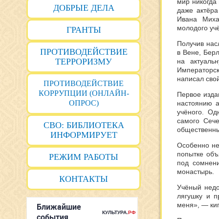
мир никогда 
ДОБРЫЕ ДЕЛА
даже актёра
Ивана Миха
молодого уч
ГРАНТЫ
Получив нас
ПРОТИВОДЕЙСТВИЕ
в Вене, Бер
ТЕРРОРИЗМУ
на актуаль
Императорс
написал сво
ПРОТИВОДЕЙСТВИЕ
КОРРУПЦИИ (ОНЛАЙН-
Первое изда
ОПРОС)
настоянию а
учёного. Одн
самого Сече
СВО: БИБЛИОТЕКА
общественны
ИНФОРМИРУЕТ
Особенно не
попытке объ
РЕЖИМ РАБОТЫ
под сомнени
монастырь.
КОНТАКТЫ
Учёный недо
лягушку и п
меня», — кип