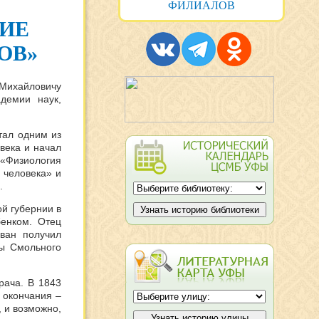
ФИЛИАЛОВ
КИЕ
ОВ»
Михайловичу
демии наук,
тал одним из
века и начал
«Физиология
 человека» и
.
й губернии в
енком. Отец
Иван получил
цы Смольного
рача. В 1843
 окончания –
 и возможно,