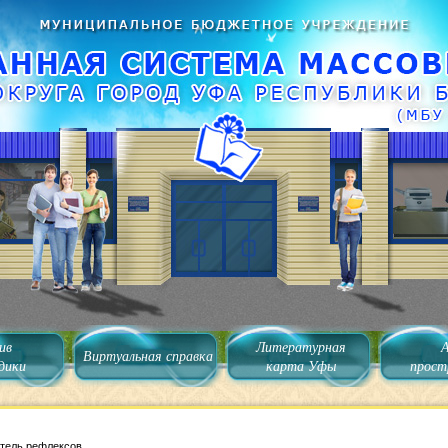
ив
Литературная
Виртуальная справка
дики
карта Уфы
прост
тель рефлексов