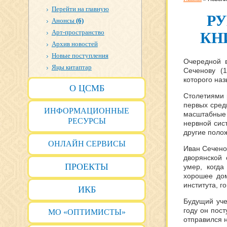
Перейти на главную
РУ
Анонсы
(6)
Арт-пространство
КН
Архив новостей
Новые поступления
Очередной 
Яңы китаптар
Сеченову (
которого на
О ЦСМБ
Столетиями 
первых сред
ИНФОРМАЦИОННЫЕ
масштабные
РЕСУРСЫ
нервной сис
другие поло
ОНЛАЙН СЕРВИСЫ
Иван Сечено
дворянской
ПРОЕКТЫ
умер, когда
хорошее дом
института, г
ИКБ
Будущий уче
году он пос
МО «ОПТИМИСТЫ»
отправился 