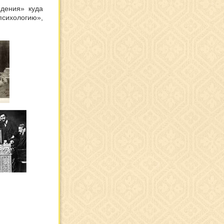
едения» куда
психологию»,