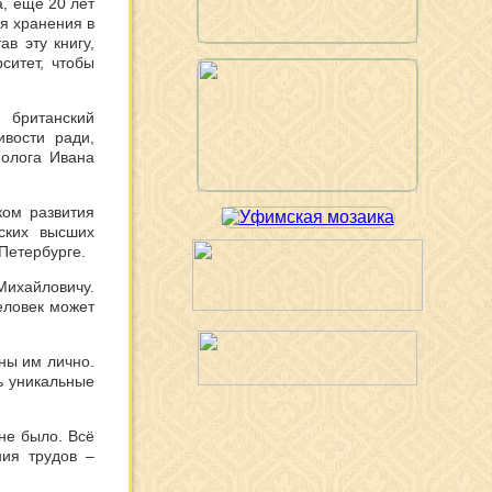
, ещё 20 лет
ля хранения в
в эту книгу,
ситет, чтобы
британский
вости ради,
иолога Ивана
ком развития
ских высших
-Петербурге.
Михайловичу.
еловек может
ны им лично.
ь уникальные
не было. Всё
ния трудов –