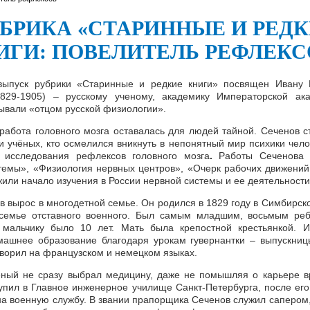
БРИКА «СТАРИННЫЕ И РЕД
ИГИ: ПОВЕЛИТЕЛЬ РЕФЛЕКС
выпуск рубрики «Старинные и редкие книги» посвящен Ивану 
1829-1905) – русскому ученому, академику Императорской ака
зывали «отцом русской физиологии».
работа головного мозга оставалась для людей тайной. Сеченов с
и учёных, кто осмелился вникнуть в непонятный мир психики чело
 исследования рефлексов головного мозга
.
Работы Сеченова 
темы», «Физиология нервных центров», «Очерк рабочих движений
жили начало изучения в России нервной системы и ее деятельности
в вырос в многодетной семье. Он родился в 1829 году в Симбирско
 семье отставного военного. Был самым младшим, восьмым реб
 мальчику было 10 лет. Мать была крепостной крестьянкой. 
ашнее образование благодаря урокам гувернантки – выпускни
оворил на французском и немецком языках.
ный не сразу выбрал медицину, даже не помышляя о карьере в
тупил в Главное инженерное училище Санкт-Петербурга, после его
на военную службу. В звании прапорщика Сеченов служил сапером,