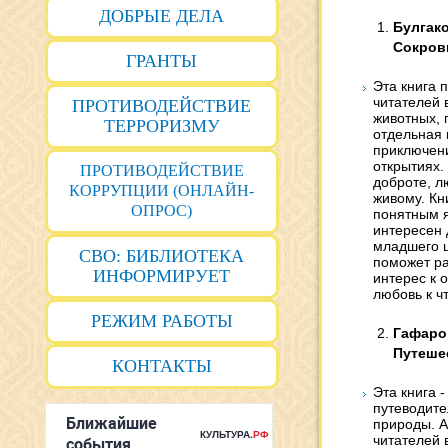
ДОБРЫЕ ДЕЛА
Булгак
Сокров
ГРАНТЫ
Эта книга 
читателей 
ПРОТИВОДЕЙСТВИЕ
животных, 
ТЕРРОРИЗМУ
отдельная 
приключени
открытиях.
ПРОТИВОДЕЙСТВИЕ
доброте, л
КОРРУПЦИИ (ОНЛАЙН-
живому. Кн
ОПРОС)
понятным я
интересен 
младшего ш
СВО: БИБЛИОТЕКА
поможет ра
ИНФОРМИРУЕТ
интерес к 
любовь к ч
РЕЖИМ РАБОТЫ
Гафаро
Путеше
КОНТАКТЫ
Эта книга 
путеводите
природы. А
читателей 