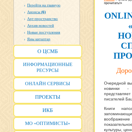
прочитать!»
Перейти на главную
Анонсы
(6)
ONLI
Арт-пространство
Архив новостей
Новые поступления
НО
Яңы китаптар
С
О ЦСМБ
ПРО
ИНФОРМАЦИОННЫЕ
Доро
РЕСУРСЫ
Очередной вып
ОНЛАЙН СЕРВИСЫ
новинки - 
представляет
ПРОЕКТЫ
писателей Ба
Книги напо
ИКБ
запоминающим
воображен
МО «ОПТИМИСТЫ»
показатель
культуры, цен