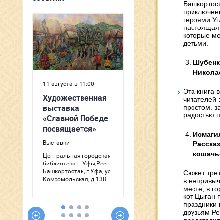
Башкортост
приключени
героями Уг
настоящая 
которые ме
детьми.
Шубенк
Никола
Эта книга 
читателей 
простом, з
радостью п
Исмаги
Рассказ
кошачье
Сюжет трет
в непривыч
месте, в г
кот Цыган 
праздники 
друзьям Ре