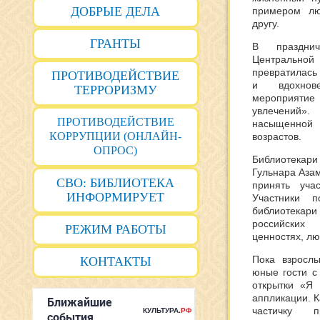
ДОБРЫЕ ДЕЛА
примером лю
другу.
ГРАНТЫ
В праздни
Центральной
превратилась 
ПРОТИВОДЕЙСТВИЕ
и вдохнов
ТЕРРОРИЗМУ
мероприя
увлечений
ПРОТИВОДЕЙСТВИЕ
насыщенной 
КОРРУПЦИИ (ОНЛАЙН-
возрастов.
ОПРОС)
Библиотека
Гульнара Аза
СВО: БИБЛИОТЕКА
принять уча
ИНФОРМИРУЕТ
Участники п
библиотекари 
российски
РЕЖИМ РАБОТЫ
ценностях, л
Пока взрослы
КОНТАКТЫ
юные гости с
открытки «Я
аппликации. 
частичку 