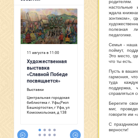
родителям.
настольные 
ждала книжна
зонтиком», г
художествен
полезная л
педагогике.
Семья - наша 
поймут, подд
Это место, гд
что ты есть.
Пусть в ваших
гармония, чт
туда кажду
поддержка, 
справляться с
Берегите сво
миг, провед
говорите им 
С праздником
верности!