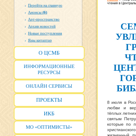
чтения в Централь
Перейти на главную
Анонсы
(6)
Арт-пространство
СЕ
Архив новостей
Новые поступления
УВЛ
Яңы китаптар
Г
О ЦСМБ
Ч
ЦЕН
ИНФОРМАЦИОННЫЕ
РЕСУРСЫ
ГО
БИБ
ОНЛАЙН СЕРВИСЫ
ПРОЕКТЫ
8 июля в Рос
любви и вер
ИКБ
тёплых летни
святым Петр
которые по п
МО «ОПТИМИСТЫ»
христианск
жизненный п