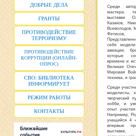
ДОБРЫЕ ДЕЛА
Среди авто
мастера, т
выставки О
ГРАНТЫ
Казаков, Ник
Всеволодов, 
ПРОТИВОДЕЙСТВИЕ
Фетисов,
ТЕРРОРИЗМУ
Представленн
себя модели
авиации, бр
ПРОТИВОДЕЙСТВИЕ
которые соо
КОРРУПЦИИ (ОНЛАЙН-
времени и ис
ОПРОС)
Великая Отеч
Мировая Вой
СВО: БИБЛИОТЕКА
техника, и гр
ИНФОРМИРУЕТ
Среди участни
моделисты, к
РЕЖИМ РАБОТЫ
творческий п
хобби, и уж
опыт участи
КОНТАКТЫ
Например, Ро
учащийся 4 
впервые пр
выставке,