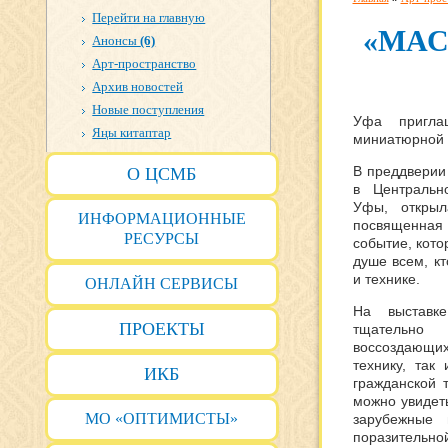
Перейти на главную
«МА
Анонсы
(6)
Арт-пространство
Архив новостей
Новые поступления
Уфа пригла
Яңы китаптар
миниатюрной т
В преддверии
О ЦСМБ
в Центральн
Уфы, открыл
ИНФОРМАЦИОННЫЕ
посвященная 
РЕСУРСЫ
событие, кото
душе всем, к
и технике.
ОНЛАЙН СЕРВИСЫ
На выставке
ПРОЕКТЫ
тщательно 
воссоздающи
технику, так
ИКБ
гражданской 
можно увидеть
МО «ОПТИМИСТЫ»
зарубежные 
поразительной