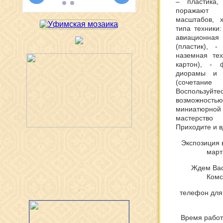
– пластика,
поражают 
масштабов, 
типа техники
авиационная 
(пластик), 
наземная тех
картон), - 
диорамы и 
(сочетание 
Воспольз
возможност
миниатюрно
мастерство
Приходите и в
Экспозиция 
март
Ждем Вас 
Комс
телефон для 
Время работы