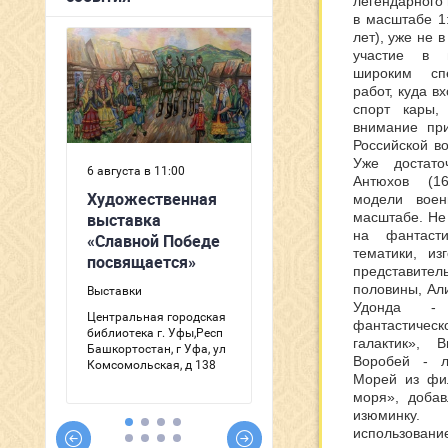
легендарного 
в масштабе 1
лет), уже не
участие в в
широким спе
работ, куда в
спорт кары,
внимание пр
Российской в
Уже достато
Антюхов (16
модели воен
масштабе. Не
на фантасти
тематики, из
представит
половины, Ал
Удонда - 
фантастиче
галактик», 
Воробей - л
Морей из фи
моря», доба
изюминку.
использовани