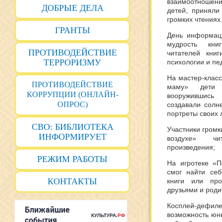
взаимоотношен
ДОБРЫЕ ДЕЛА
детей, приняли
громких чтениях
ГРАНТЫ
День информац
мудрость кни
ПРОТИВОДЕЙСТВИЕ
читателей кни
ТЕРРОРИЗМУ
психологии и пе
На мастер-класс
ПРОТИВОДЕЙСТВИЕ
маму» дети 
КОРРУПЦИИ (ОНЛАЙН-
вооружившись
ОПРОС)
создавали солн
портреты своих
СВО: БИБЛИОТЕКА
Участники громк
ИНФОРМИРУЕТ
воздухе» ч
произведения;
РЕЖИМ РАБОТЫ
На игротеке «П
смог найти себ
КОНТАКТЫ
книги или пр
друзьями и род
Косплей-дефил
возможность юн