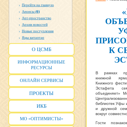
Перейти на главную
Анонсы
(6)
Арт-пространство
ОБЪ
Архив новостей
У
Новые поступления
Яңы китаптар
ПРИСО
К С
О ЦСМБ
ЭС
ИНФОРМАЦИОННЫЕ
РЕСУРСЫ
В рамках пр
книжной ярм
ОНЛАЙН СЕРВИСЫ
Книжного фести
Эстафета се
ПРОЕКТЫ
объединяет» Ме
Централизова
библиотек Уфы 
ИКБ
и дружной сем
вокруг совместн
МО «ОПТИМИСТЫ»
Гости познак