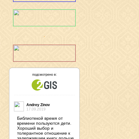
подсмотрено в:
Andrey Zinov
17.09.2019
Библиотекой время от
времени пользуются дети.
Хороший выбор и
толерантное отношение к
задержавшим книгу дольше