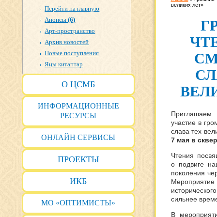
великих лет»
Перейти на главную
Анонсы
(6)
Г
Арт-пространство
ЧТ
Архив новостей
Новые поступления
СМ
Яңы китаптар
СЛ
О ЦСМБ
ВЕЛ
ИНФОРМАЦИОННЫЕ
Приглашаем 
РЕСУРСЫ
участие в гро
слава тех вел
ОНЛАЙН СЕРВИСЫ
7 мая в скве
Чтения посв
ПРОЕКТЫ
о подвиге на
поколения чер
ИКБ
Мероприят
историческ
сильнее врем
МО «ОПТИМИСТЫ»
В мероприяти