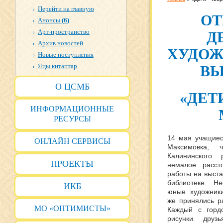
Перейти на главную
ОТ
Анонсы
(6)
Арт-пространство
Д
Архив новостей
ХУДОЖ
Новые поступления
Яңы китаптар
ВЫ
О ЦСМБ
«ДЕТ
ИНФОРМАЦИОННЫЕ
РЕСУРСЫ
14 мая учащиес
ОНЛАЙН СЕРВИСЫ
Максимовка, 
Калининского
ПРОЕКТЫ
немалое расст
работы на выста
библиотеке. Н
ИКБ
юные художники
же принялись р
МО «ОПТИМИСТЫ»
Каждый с горд
рисунки друз