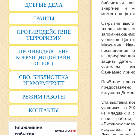
библиотеки нап
ДОБРЫЕ ДЕЛА
энергией и же
момент на фото
ГРАНТЫ
Открытие выста
творцы мира» с
ПРОТИВОДЕЙСТВИЕ
запоминающи
ТЕРРОРИЗМУ
учеников Цент
Максимча Иван
посвященная Го
ПРОТИВОДЕЙСТВИЕ
и приуроченн
КОРРУПЦИИ (ОНЛАЙН-
защиты детей, 
ОПРОС)
учителем изо
Саннамес Ирино
СВО: БИБЛИОТЕКА
Почётное право
ИНФОРМИРУЕТ
предоставлено
искусства Демен
РЕЖИМ РАБОТЫ
Эта выставка по
учащихся за 20
КОНТАКТЫ
из младших и с
свои работы,
«Рисунок-ос
искусства» и 
Лучшие их них 