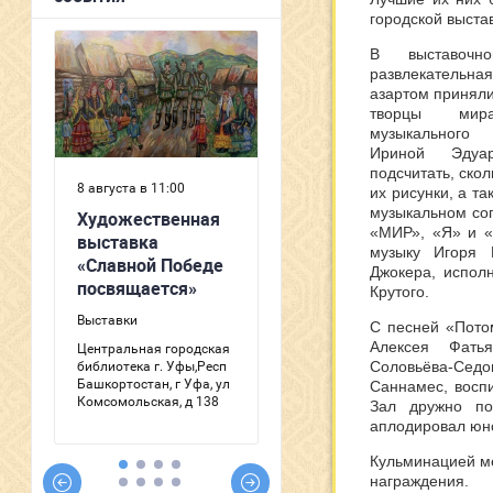
городской выстав
В выставоч
развлекатель
азартом приняли
творцы мир
музыкального 
Ириной Эдуар
подсчитать, скол
их рисунки, а та
музыкальном со
«МИР», «Я» и «
музыку Игоря 
Джокера, испол
Крутого.
С песней «Пото
Алексея Фать
Соловьёва-Се
Саннамес, восп
Зал дружно по
аплодировал юно
Кульминацией м
награждени