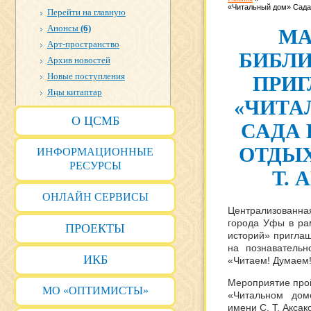
«Читальный дом» Сада 
Перейти на главную
Анонсы
(6)
МА
Арт-пространство
БИБЛ
Архив новостей
Новые поступления
ПРИ
Яңы китаптар
«ЧИТА
О ЦСМБ
САДА 
ОТДЫХ
ИНФОРМАЦИОННЫЕ
РЕСУРСЫ
Т. 
ОНЛАЙН СЕРВИСЫ
Централизованна
города Уфы в рам
ПРОЕКТЫ
историй» приглаш
на познавательн
ИКБ
«Читаем! Думаем!
Мероприятие пр
МО «ОПТИМИСТЫ»
«Читальном дом
имени С. Т. Аксак