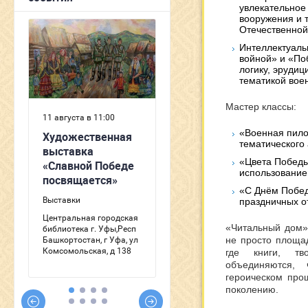
увлекательное
вооружения и 
Отечественной
Интеллектуаль
войной» и «По
логику, эрудиц
тематикой воен
Мастер классы:
«Военная пило
тематического
«Цвета Победы
использование
«С Днём Побед
праздничных о
«Читальный дом»
не просто площад
где книги, тв
объединяются,
героическом про
поколению.