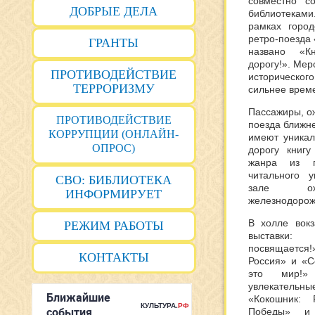
совместно с
ДОБРЫЕ ДЕЛА
библиотеками
рамках горо
ретро-поезда
ГРАНТЫ
названо «
дорогу!». Мер
ПРОТИВОДЕЙСТВИЕ
историческ
ТЕРРОРИЗМУ
сильнее врем
Пассажиры, о
ПРОТИВОДЕЙСТВИЕ
поезда ближне
КОРРУПЦИИ (ОНЛАЙН-
имеют уникал
ОПРОС)
дорогу книгу
жанра из п
читального у
СВО: БИБЛИОТЕКА
зале ож
ИНФОРМИРУЕТ
железнодорож
В холле вокз
РЕЖИМ РАБОТЫ
выставки
посвящается
КОНТАКТЫ
Россия» и «С
это мир!»
увлекател
«Кокошник: 
Победы» и 