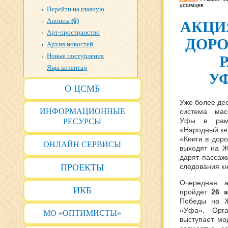
уфимцев
Перейти на главную
Анонсы
(6)
АКЦИ
Арт-пространство
ДОРО
Архив новостей
Новые поступления
Яңы китаптар
У
О ЦСМБ
Уже более де
ИНФОРМАЦИОННЫЕ
система мас
Уфы в рамк
РЕСУРСЫ
«Народный кн
«Книги в доро
ОНЛАЙН СЕРВИСЫ
выходят на Ж
дарят пассаж
ПРОЕКТЫ
следования кн
Очередная а
ИКБ
пройдет
26 
Победы на Ж
«Уфа». Орга
МО «ОПТИМИСТЫ»
выступает мо