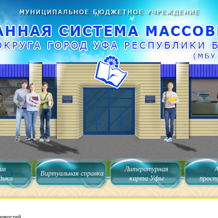
ив
Литературная
Виртуальная справка
дики
карта Уфы
прост
новостей