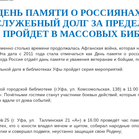
ДЕНЬ ПАМЯТИ О РОССИЯНА
СЛУЖЕБНЫЙ ДОЛГ ЗА ПРЕД
ПРОЙДЕТ В МАССОВЫХ БИ
Именно столько времени продолжалась Афганская война, которая 
Эта дата с 2011 года стала отмечаться как День памяти о рос
огда Россия отдаёт дань памяти и уважения ветеранам и бойцам, 
льной дате в библиотеках Уфы пройдет серия мероприятий:
ой городской библиотеке (г.Уфа, ул. Комсомольская, 138) в 11:0
». Почётными гостями станут участники боевых действий, которы
х вдали от дома событий;
№25 (г. Уфа, ул. Таллинская 21 «А») в 16:00 проведёт час пам
 тех, кто с юности владел мечом и щитом, собирал народные оп
егии и совершал подвиги, неустанно защищая свою Родину;