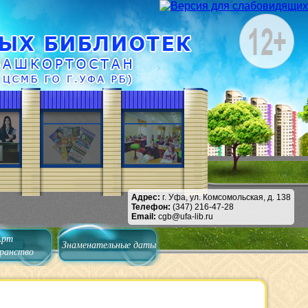
Адрес:
г. Уфа, ул. Комсомольская, д. 138
Телефон:
(347) 216-47-28
Email:
cgb@ufa-lib.ru
Арт
Знаменательные даты
ранство