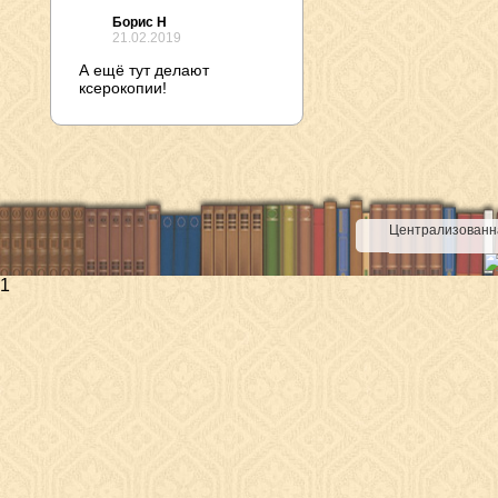
Борис Н
21.02.2019
А ещё тут делают
ксерокопии!
Централизованна
1