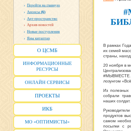
Перейти на главную
#
Анонсы
(6)
Арт-пространство
БИБ
Архив новостей
Новые поступления
Яңы китаптар
В рамках Года
О ЦСМБ
их семей мас
страны, нахо
ИНФОРМАЦИОННЫЕ
20 ноября в м
РЕСУРСЫ
Централизов
#МЫВМЕСТЕ. 
лозунгом «Всё
ОНЛАЙН СЕРВИСЫ
Из полезных
ПРОЕКТЫ
собрали тра
наших солдат
ИКБ
Руководител
продуктов вы
самом необхо
МО «ОПТИМИСТЫ»
посылки с р