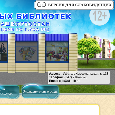
Адрес:
г. Уфа, ул. Комсомольская, д. 138
Телефон:
(347) 216-47-28
Email:
cgb@ufa-lib.ru
Арт
Знаменательные даты
ранство