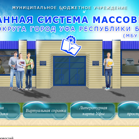
ив
Литературная
Виртуальная справка
дики
карта Уфы
прост
новостей