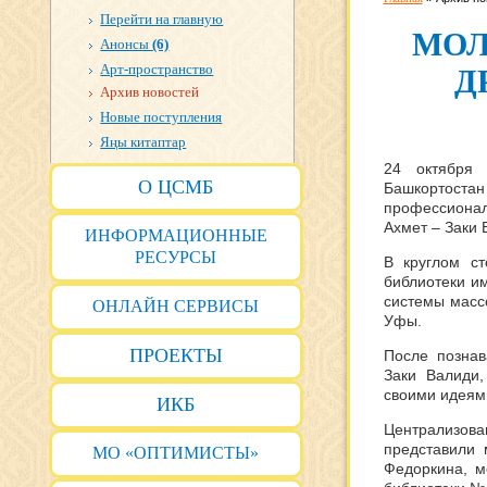
Перейти на главную
МОЛ
Анонсы
(6)
Арт-пространство
Д
Архив новостей
Новые поступления
Яңы китаптар
24 октября 
О ЦСМБ
Башкортоста
профессиона
Ахмет – Заки 
ИНФОРМАЦИОННЫЕ
РЕСУРСЫ
В круглом с
библиотеки и
системы массо
ОНЛАЙН СЕРВИСЫ
Уфы.
ПРОЕКТЫ
После познав
Заки Валиди
своими идеям
ИКБ
Централизов
представили 
МО «ОПТИМИСТЫ»
Федоркина, 