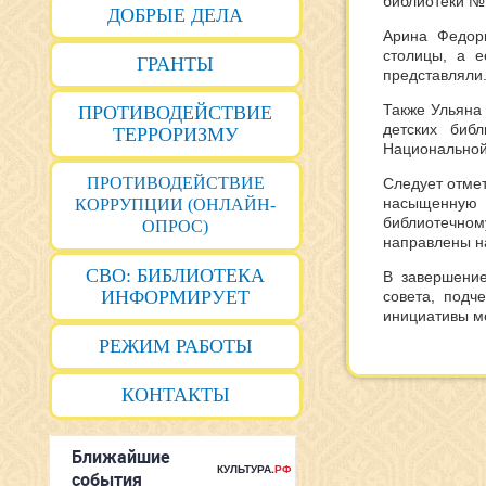
библиотеки № 
ДОБРЫЕ ДЕЛА
Арина Федорк
столицы, а е
ГРАНТЫ
представляли
Также Ульяна
ПРОТИВОДЕЙСТВИЕ
детских биб
ТЕРРОРИЗМУ
Национальной
ПРОТИВОДЕЙСТВИЕ
Следует отмет
насыщенную 
КОРРУПЦИИ (ОНЛАЙН-
библиотечно
ОПРОС)
направлены н
СВО: БИБЛИОТЕКА
В завершение
ИНФОРМИРУЕТ
совета, подч
инициативы м
РЕЖИМ РАБОТЫ
КОНТАКТЫ