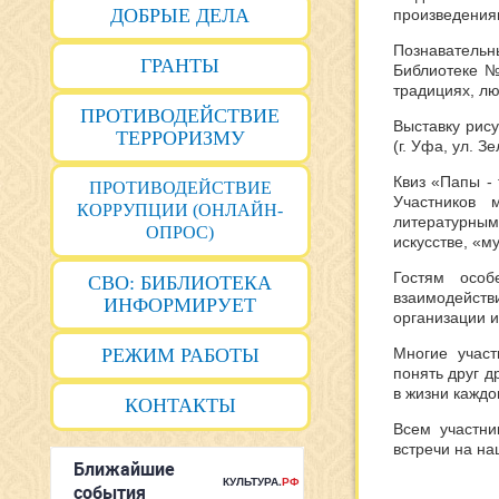
ДОБРЫЕ ДЕЛА
произведения
Познавател
ГРАНТЫ
Библиотеке 
традициях, л
ПРОТИВОДЕЙСТВИЕ
Выставк
у
рису
ТЕРРОРИЗМУ
(г. Уфа, ул. З
Квиз «Папы
-
ПРОТИВОДЕЙСТВИЕ
Участников 
КОРРУПЦИИ (ОНЛАЙН-
литературны
ОПРОС)
искусстве, «
Гостям особ
СВО: БИБЛИОТЕКА
взаимодейст
ИНФОРМИРУЕТ
организации 
РЕЖИМ РАБОТЫ
Многие участ
понять друг д
в жизни каждо
КОНТАКТЫ
Всем участн
встречи на на