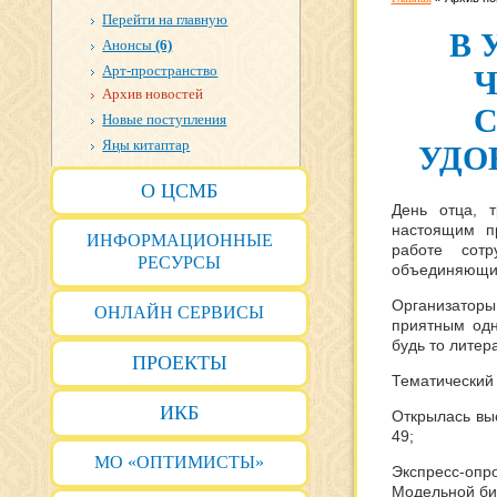
Перейти на главную
В 
Анонсы
(6)
Арт-пространство
Ч
Архив новостей
С
Новые поступления
Яңы китаптар
УДО
О ЦСМБ
День отца, 
настоящим п
ИНФОРМАЦИОННЫЕ
работе сотр
РЕСУРСЫ
объединяющ
Организатор
ОНЛАЙН СЕРВИСЫ
приятным одн
будь то литер
ПРОЕКТЫ
Тематический 
ИКБ
Открылась в
ы
49
;
МО «ОПТИМИСТЫ»
Экспресс-оп
Модельной би