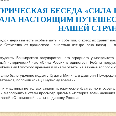
ОРИЧЕСКАЯ БЕСЕДА «СИЛА 
АЛА НАСТОЯЩИМ ПУТЕШЕС
НАШЕЙ
СТРА
аждой державы есть особые даты и события, о которых хранит па
ие Отечества от вражеского нашествия четыре века назад — 
студенты Башкирского государственного аграрного университета
ный исторический час «Сила России в единстве». Ребята погру
обытиями Смутного времени и узнали ответы на важные вопросы о
ание было уделено подвигу Кузьмы Минина и Дмитрия Пожарского,
хватчиков, положив конец Смутному времени.
ечи участники не только узнали исторические факты, но и осозна
й мероприятия стали просмотр фильма «История возникновения 
авкой «От воинской славы к единству России».