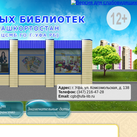
Адрес:
г. Уфа, ул. Комсомольская, д. 138
Телефон:
(347) 216-47-28
Email:
cgb@ufa-lib.ru
Арт
Знаменательные даты
ранство