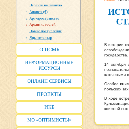
Перейти на главную
ИСТ
Анонсы
(6)
Арт-пространство
СТ
Архив новостей
Новые поступления
Яңы китаптар
В истории к
О ЦСМБ
освобожден
государства.
ИНФОРМАЦИОННЫЕ
14 октября 
РЕСУРСЫ
познаватель
ключевыми с
ОНЛАЙН СЕРВИСЫ
Особое вним
польских за
ПРОЕКТЫ
В ходе встр
Кульминацие
ИКБ
книжной выст
МО «ОПТИМИСТЫ»