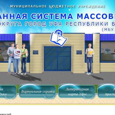
ив
Литературная
Виртуальная справка
дики
карта Уфы
прост
новостей