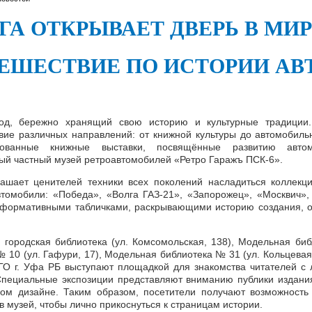
ГА ОТКРЫВАЕТ ДВЕРЬ В МИ
ЕШЕСТВИЕ ПО ИСТОРИИ А
д, бережно хранящий свою историю и культурные традиции. 
вие различных направлений: от книжной культуры до автомобиль
рованные книжные выставки, посвящённые развитию автом
ый частный музей ретроавтомобилей «Ретро Гаражъ ПСК-6».
ашает ценителей техники всех поколений насладиться коллекц
втомобили: «Победа», «Волга ГАЗ-21», «Запорожец», «Москвич»
формативными табличками, раскрывающими историю создания, ос
 городская библиотека (ул. Комсомольская, 138), Модельная би
 10 (ул. Гафури, 17), Модельная библиотека № 31 (ул. Кольцевая
 г. Уфа РБ выступают площадкой для знакомства читателей с л
Специальные экспозиции представляют вниманию публики издания
ом дизайне. Таким образом, посетители получают возможность 
в музей, чтобы лично прикоснуться к страницам истории.