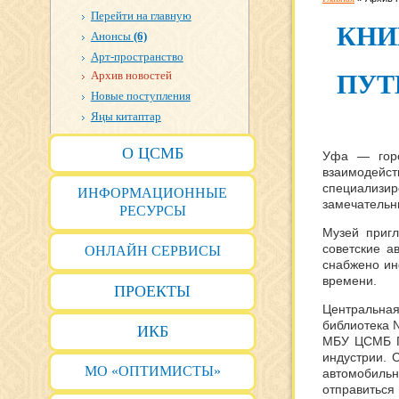
Перейти на главную
КНИ
Анонсы
(6)
Арт-пространство
Архив новостей
ПУТ
Новые поступления
Яңы китаптар
О ЦСМБ
Уфа — горо
взаимодейст
специализи
ИНФОРМАЦИОННЫЕ
замечательн
РЕСУРСЫ
Музей пригл
советские а
ОНЛАЙН СЕРВИСЫ
снабжено ин
времени.
ПРОЕКТЫ
Центральная
библиотека №
ИКБ
МБУ ЦСМБ ГО
индустрии. 
МО «ОПТИМИСТЫ»
автомобильн
отправиться 