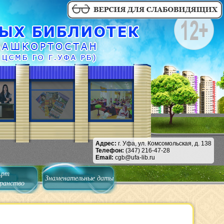
Адрес:
г. Уфа, ул. Комсомольская, д. 138
Телефон:
(347) 216-47-28
Email:
cgb@ufa-lib.ru
Арт
Знаменательные даты
ранство