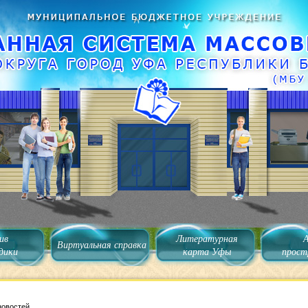
ив
Литературная
Виртуальная справка
дики
карта Уфы
прост
новостей