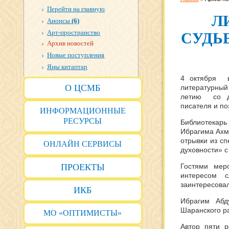
Перейти на главную
Л
Анонсы
(6)
Арт-пространство
СУДЬБ
Архив новостей
Новые поступления
Яңы китаптар
4 октября в
О ЦСМБ
литературны
летию со дн
писателя и по
ИНФОРМАЦИОННЫЕ
РЕСУРСЫ
Библиотекарь 
Ибрагима Ахме
отрывки из сп
ОНЛАЙН СЕРВИСЫ
духовности» 
ПРОЕКТЫ
Гостями мер
интересом с
заинтересовал
ИКБ
Ибрагим Абд
Шаранского р
МО «ОПТИМИСТЫ»
Автор пяти р