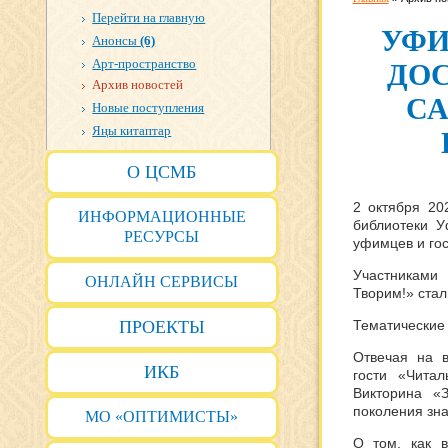
Перейти на главную
УФИ
Анонсы
(6)
Арт-пространство
ДОС
Архив новостей
СА
Новые поступления
Яңы китаптар
О ЦСМБ
2 октября 20
ИНФОРМАЦИОННЫЕ
библиотеки У
РЕСУРСЫ
уфимцев и гос
Участниками
ОНЛАЙН СЕРВИСЫ
Творим!» стал
ПРОЕКТЫ
Тематические
Отвечая на в
ИКБ
гости «Чита
Викторина «
поколения зна
МО «ОПТИМИСТЫ»
О том, как в