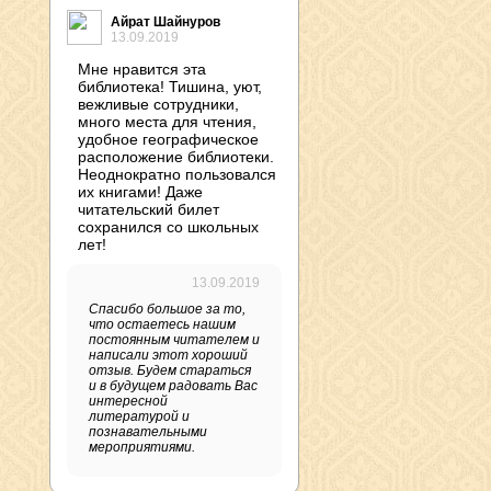
Айрат Шайнуров
13.09.2019
Мне нравится эта
библиотека! Тишина, уют,
вежливые сотрудники,
много места для чтения,
удобное географическое
расположение библиотеки.
Неоднократно пользовался
их книгами! Даже
читательский билет
сохранился со школьных
лет!
13.09.2019
Спасибо большое за то,
что остаетесь нашим
постоянным читателем и
написали этот хороший
отзыв. Будем стараться
и в будущем радовать Вас
интересной
литературой и
познавательными
мероприятиями.