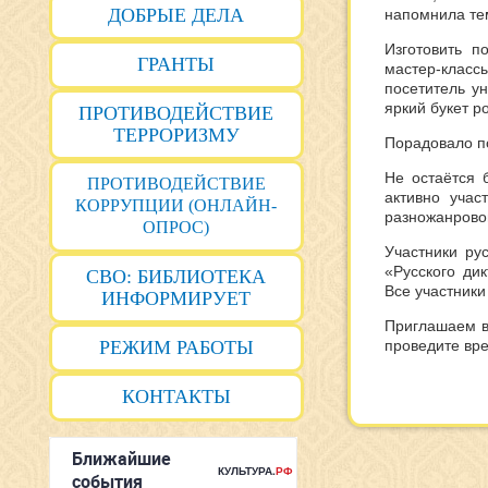
ДОБРЫЕ ДЕЛА
напомнила те
Изготовить п
ГРАНТЫ
мастер-клас
посетитель у
яркий букет р
ПРОТИВОДЕЙСТВИЕ
ТЕРРОРИЗМУ
Порадовало п
Не остаётся 
ПРОТИВОДЕЙСТВИЕ
активно уча
КОРРУПЦИИ (ОНЛАЙН-
разножанровой
ОПРОС)
Участники ру
«Русского ди
СВО: БИБЛИОТЕКА
Все участники
ИНФОРМИРУЕТ
Приглашаем в
РЕЖИМ РАБОТЫ
проведите вре
КОНТАКТЫ