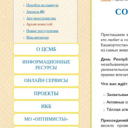
Перейти на главную
СО
Анонсы
(6)
Арт-пространство
Архив новостей
Новые поступления
Приглашаем в
Яңы китаптар
кто любит и г
Башкортостан
О ЦСМБ
из самых жив
День Респуб
ИНФОРМАЦИОННЫЕ
незабываем
РЕСУРСЫ
увлекательно
яркими впеча
ОНЛАЙН СЕРВИСЫ
Что вас ждёт
ПРОЕКТЫ
Захватываю
Активные с
ИКБ
Тёплая ат
МО «ОПТИМИСТЫ»
Присоединяй
весело пров