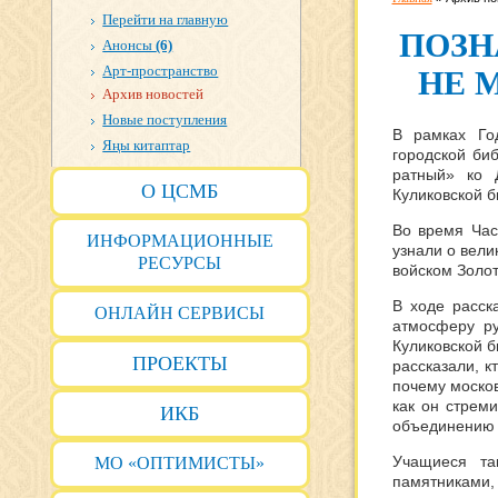
Перейти на главную
ПОЗН
Анонсы
(6)
Арт-пространство
НЕ 
Архив новостей
Новые поступления
В рамках Го
Яңы китаптар
городской би
ратный» ко 
О ЦСМБ
Куликовской б
Во время Час
ИНФОРМАЦИОННЫЕ
узнали о вели
РЕСУРСЫ
войском Золо
В ходе расск
ОНЛАЙН СЕРВИСЫ
атмосферу ру
Куликовской б
ПРОЕКТЫ
рассказали, к
почему москов
как он стреми
ИКБ
объединению 
Учащиеся та
МО «ОПТИМИСТЫ»
памятниками,