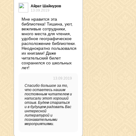
Айрат Шайнуров
13.09.2019
Мне нравится эта
библиотека! Тишина, уют,
вежливые сотрудники,
много места для чтения,
удобное географическое
расположение библиотеки.
Неоднократно пользовался
их книгами! Даже
читательский билет
сохранился со школьных
лет!
13.09.2019
Спасибо большое за то,
что остаетесь нашим
постоянным читателем и
написали этот хороший
отзыв. Будем стараться
и в будущем радовать Вас
интересной
литературой и
познавательными
мероприятиями.