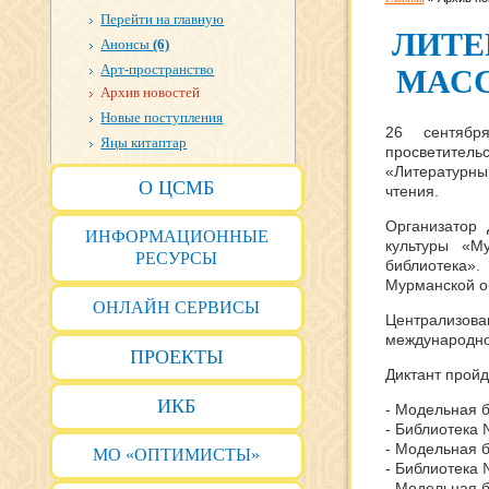
Перейти на главную
ЛИТЕ
Анонсы
(6)
Арт-пространство
МАС
Архив новостей
Новые поступления
26 сентябр
Яңы китаптар
просветите
«Литературны
О ЦСМБ
чтения.
Организатор 
ИНФОРМАЦИОННЫЕ
культуры «М
РЕСУРСЫ
библиотека»
Мурманской о
ОНЛАЙН СЕРВИСЫ
Централизов
международной
ПРОЕКТЫ
Диктант прой
ИКБ
- Модельная би
- Библиотека №
- Модельная б
МО «ОПТИМИСТЫ»
- Библиотека №
- Модельная би