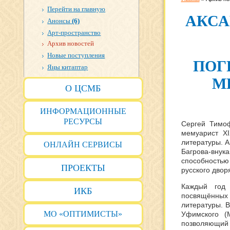
Перейти на главную
АКСА
Анонсы
(6)
Арт-пространство
Архив новостей
Новые поступления
ПОГ
Яңы китаптар
М
О ЦСМБ
ИНФОРМАЦИОННЫЕ
РЕСУРСЫ
Сергей Тимо
мемуарист XI
литературы. А
ОНЛАЙН СЕРВИСЫ
Багрова-вну
способностью
ПРОЕКТЫ
русского двор
Каждый год
ИКБ
посвящённых
литературы. В
МО «ОПТИМИСТЫ»
Уфимского (М
позволяющий