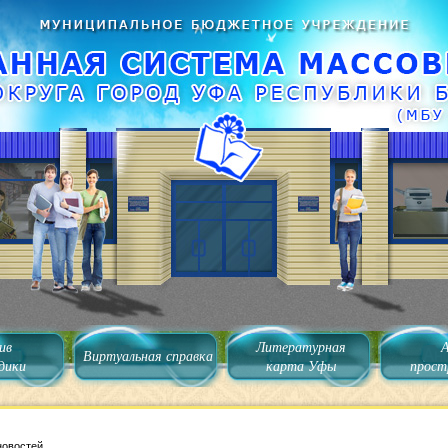
ив
Литературная
Виртуальная справка
дики
карта Уфы
прост
новостей