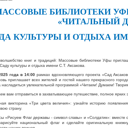
МАССОВЫЕ БИБЛИОТЕКИ УФ
«ЧИТАЛЬНЫЙ 
ДА КУЛЬТУРЫ И ОТДЫХА ИМЕ
 волшебство книг и традиций: Массовые библиотеки Уфы пригл
аду культуры и отдыха имени С.Т. Аксакова.
2025 года в 14:00
рамках вдохновляющего проекта «Сад Аксаков
новь приглашает всех жителей и гостей нашего прекрасного горо
ва насладиться увлекательной программой «Читаем! Думаем! Творим
ем вам отправиться в захватывающее путешествие, полное ярких 
ная викторина «Три цвета величия»: узнайте историю появления
свою страну.
сы «Рисуем Флаг державы - символ славы» и «Солдатик»: вместе
арисуйте национальный флаг и сделайте оригинальную книжну
ести наших воинов.