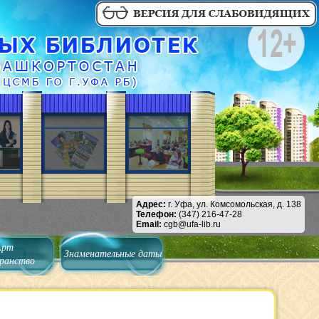
Адрес:
г. Уфа, ул. Комсомольская, д. 138
Телефон:
(347) 216-47-28
Email:
cgb@ufa-lib.ru
Арт
Знаменательные даты
ранство