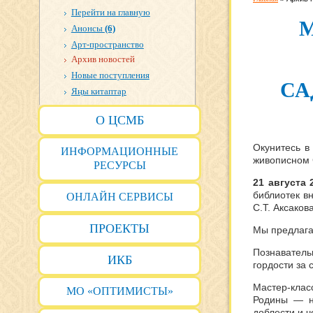
Перейти на главную
Анонсы
(6)
Арт-пространство
Архив новостей
Новые поступления
СА
Яңы китаптар
О ЦСМБ
Окунитесь в
ИНФОРМАЦИОННЫЕ
живописном С
РЕСУРСЫ
21 августа 
библиотек в
ОНЛАЙН СЕРВИСЫ
С.Т. Аксако
ПРОЕКТЫ
Мы предлага
Познаватель
ИКБ
гордости за 
Мастер-клас
МО «ОПТИМИСТЫ»
Родины — н
доблести и ч