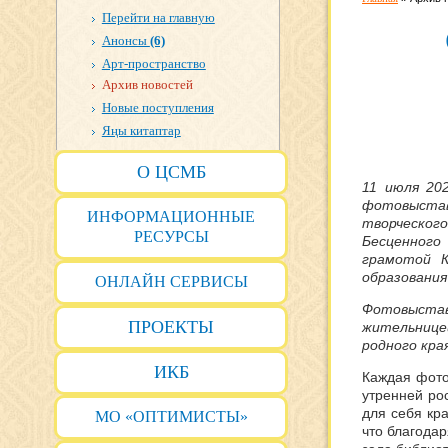
Перейти на главную
Анонсы
(6)
Арт-пространство
Архив новостей
Новые поступления
Яңы китаптар
О ЦСМБ
11 июля 20
фотовыста
ИНФОРМАЦИОННЫЕ
творческог
РЕСУРСЫ
Бесценного 
грамотой 
образования
ОНЛАЙН СЕРВИСЫ
Фотовыстав
ПРОЕКТЫ
жительнице
родного края
ИКБ
Каждая фото
утренней ро
для себя кра
МО «ОПТИМИСТЫ»
что благода