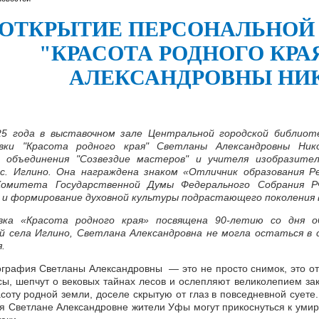
ОТКРЫТИЕ ПЕРСОНАЛЬНОЙ
"КРАСОТА РОДНОГО КРА
АЛЕКСАНДРОВНЫ НИ
25 года в выставочном зале Центральной городской библио
вки "Красота родного края" Светланы Александровны Ник
о объединения "Созвездие мастеров" и учителя изобразит
с. Иглино.
Она награждена знаком «Отличник образования Ре
Комитета Государственной Думы Федерального Собрания 
 и формирование духовной культуры подрастающего поколения в
ка «Красота родного края» посвящена 90-летию со дня об
й села Иглино, Светлана Александровна не могла остаться в
.
графия Светланы Александровны — это не просто снимок, это от
сы, шепчут о вековых тайнах лесов и ослепляют великолепием за
соту родной земли, доселе скрытую от глаз в повседневной суете
ря Светлане Александровне жители Уфы могут прикоснуться к уми