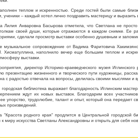
еки.
аполнен теплом и искренностью. Среди гостей были самые близ
, ученики – каждый хотел лично поздравить мастерицу и выразить
а Лилия Анваровна Басырова отметила, что Светлана не просто
голкам своей души, которые отражаются в каждом снимке. Ее р
ориями, сделали просмотр выставки особенно душевным и запом
е музыкальное сопровождение от Вадима Фаритовича Хакимзяно
. Хисматуллина, наполнило вечер еще большим теплом и искрен
тмосферу выставки.
оприятия, директор Историко-краеведческого музея Иглинского
ю презентацию жизненного и творческого пути художницы, рассказ
на с радостью отвечала на вопросы, делилась своими мыслями и 
 городская библиотека выражает благодарность Иглинским мастер
терпением ждут их новых выставок. Благодарим всех участников
а ее упорство, трудолюбие, талант и опыт, который она передает
вых произведений.
а "Красота родного края" продлится в Центральной городской 
 к миру искусства Светланы Александровны и открыть для себя нов