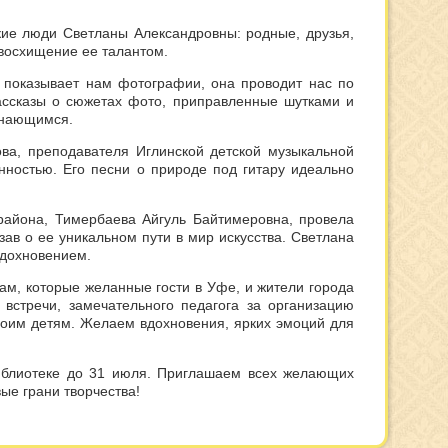
кие люди Светланы Александровны: родные, друзья,
 восхищение ее талантом.
 показывает нам фотографии, она проводит нас по
ассказы о сюжетах фото, приправленные шутками и
инающимся.
ва, преподавателя Иглинской детской музыкальной
ностью. Его песни о природе под гитару идеально
 района, Тимербаева Айгуль Байтимеровна, провела
ав о ее уникальном пути в мир искусства. Светлана
вдохновением.
ам, которые желанные гости в Уфе, и жители города
 встречи, замечательного педагога за организацию
 своим детям. Желаем вдохновения, ярких эмоций для
библиотеке до 31 июля. Приглашаем всех желающих
ые грани творчества!