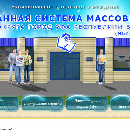
ив
Литературная
Виртуальная справка
дики
карта Уфы
прост
новостей