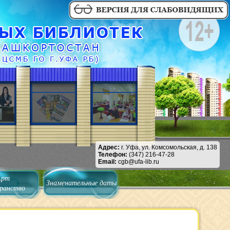
Адрес:
г. Уфа, ул. Комсомольская, д. 138
Телефон:
(347) 216-47-28
Email:
cgb@ufa-lib.ru
Арт
Знаменательные даты
ранство