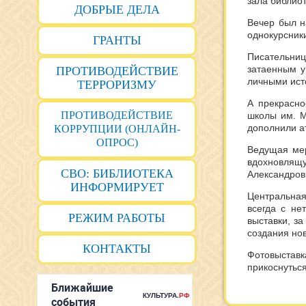
зала библиот
ДОБРЫЕ ДЕЛА
Вечер был н
однокурсники
ГРАНТЫ
Писательниц
затаенным у
ПРОТИВОДЕЙСТВИЕ
личными ист
ТЕРРОРИЗМУ
А прекрасно
ПРОТИВОДЕЙСТВИЕ
школы им. М
дополнили а
КОРРУПЦИИ (ОНЛАЙН-
ОПРОС)
Ведущая мер
вдохновлящу
СВО: БИБЛИОТЕКА
Александров
ИНФОРМИРУЕТ
Центральная
всегда с не
РЕЖИМ РАБОТЫ
выставки, з
создания но
КОНТАКТЫ
Фотовыставк
прикоснуться