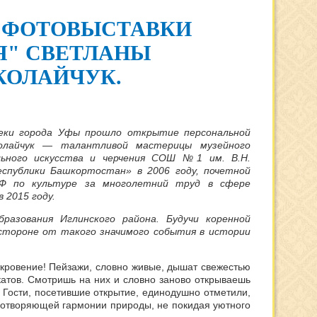
 ФОТОВЫСТАВКИ
Я" СВЕТЛАНЫ
КОЛАЙЧУК.
теки города Уфы прошло открытие персональной
олайчук
—
талантливой мастерицы музейного
ельного искусства и черчения СОШ №1 им. В.Н.
спублики Башкортостан» в 2006 году, почетной
РФ по культуре за многолетний труд в сфере
 2015 году.
разования Иглинского района. Будучи коренной
 стороне от такого значимого события в истории
кровение! Пейзажи, словно живые, дышат свежестью
катов. Смотришь на них и словно заново открываешь
. Гости, посетившие открытие, единодушно отметили,
ротворяющей гармонии природы, не покидая уютного