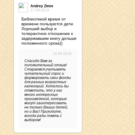
Andrey Zinov
17.09.2019
Библиотекой время от
времени пользуются дети.
Хороший выбор и
толерантное отношение к
задержавшим книгу дольше
положенного срока))
19.09.2019
Спасибо Вам за
положительный отзыв!
Стараемся учитывать
читательский спрос и
формировать свои фонды
для разных возрастных
категорий. Хотелось бы
отметить, что у нас
много интересных
произведений, которые
могут заинтересовать
не только Ваших детей,
но и Вас! Приходите,
всегда рады помочь с
выбором!