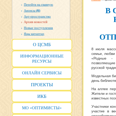
Перейти на главную
В 
Анонсы
(6)
Арт-пространство
Архив новостей
Новые поступления
Яңы китаптар
ОТП
О ЦСМБ
8 июля масс
семьи, любви
ИНФОРМАЦИОННЫЕ
«Родные - 
РЕСУРСЫ
позволяющие 
русской тради
ОНЛАЙН СЕРВИСЫ
Модельная биб
день библиоте
ПРОЕКТЫ
На аллее пер
Жители и гост
ИКБ
известных поэ
Участники ко
МО «ОПТИМИСТЫ»
участие в ве
способству