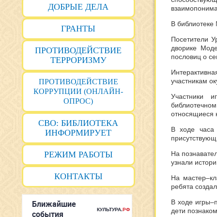
ДОБРЫЕ ДЕЛА
взаимопонима
В библиотеке
ГРАНТЫ
Посетители У
дворике Моде
ПРОТИВОДЕЙСТВИЕ
пословиц о се
ТЕРРОРИЗМУ
Интерактивна
участникам ок
ПРОТИВОДЕЙСТВИЕ
КОРРУПЦИИ (ОНЛАЙН-
Участники 
ОПРОС)
библиотечно
относящиеся к
СВО: БИБЛИОТЕКА
В ходе часа
ИНФОРМИРУЕТ
присутствующи
РЕЖИМ РАБОТЫ
На познавател
узнали истор
КОНТАКТЫ
На мастер–к
ребята создал
В ходе игры–
дети познаком