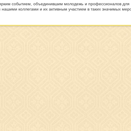
ярким событием, объединившим молодежь и профессионалов для 
 нашими коллегами и их активным участием в таких значимых мер