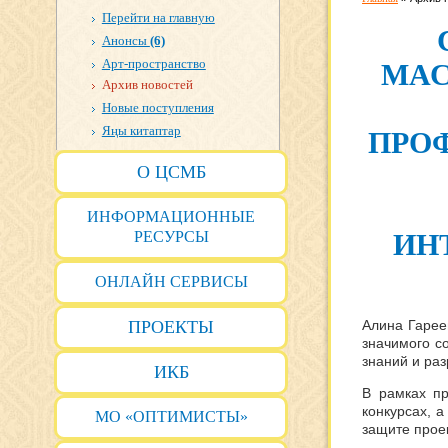
Перейти на главную
Анонсы
(6)
Арт-пространство
МАС
Архив новостей
Новые поступления
Яңы китаптар
ПРО
О ЦСМБ
ИНФОРМАЦИОННЫЕ
РЕСУРСЫ
ИН
ОНЛАЙН СЕРВИСЫ
ПРОЕКТЫ
Алина Гарее
значимого с
знаний и ра
ИКБ
В рамках пр
конкурсах, 
МО «ОПТИМИСТЫ»
защите прое