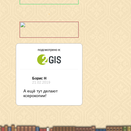
подсмотрено в:
Борис Н
21.02.2019
А ещё тут делают
ксерокопии!