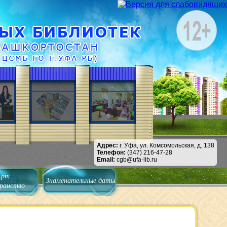
Адрес:
г. Уфа, ул. Комсомольская, д. 138
Телефон:
(347) 216-47-28
Email:
cgb@ufa-lib.ru
Арт
Знаменательные даты
ранство