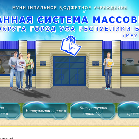
ив
Литературная
Виртуальная справка
дики
карта Уфы
прост
новостей