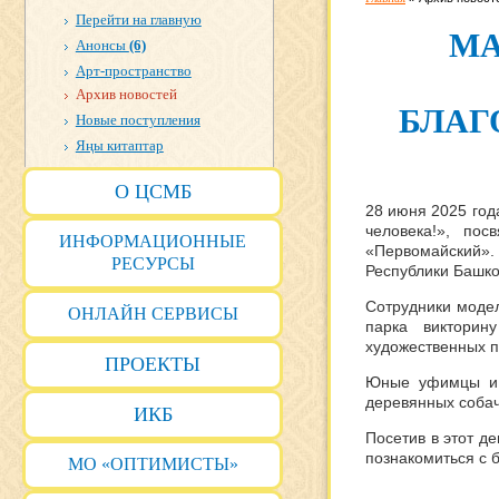
Перейти на главную
МА
Анонсы
(6)
Арт-пространство
Архив новостей
БЛАГ
Новые поступления
Яңы китаптар
О ЦСМБ
28 июня 2025 год
человека!», по
ИНФОРМАЦИОННЫЕ
«Первомайский».
РЕСУРСЫ
Республики Башко
Сотрудники моде
ОНЛАЙН СЕРВИСЫ
парка виктори
художественных п
ПРОЕКТЫ
Юные уфимцы и и
деревянных собач
ИКБ
Посетив в этот д
познакомиться с 
МО «ОПТИМИСТЫ»