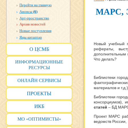
Перейти на главную
МАРС
,
Анонсы
(6)
Арт-пространство
Архив новостей
Новые поступления
Яңы китаптар
Новый учебный г
О ЦСМБ
рефераты, выс
дополнительным м
Что делать?
ИНФОРМАЦИОННЫЕ
РЕСУРСЫ
Библиотеки город
ОНЛАЙН СЕРВИСЫ
фактографических
материалов и т.д.)
ПРОЕКТЫ
Библиотеки город
консорциумов), 
ИКБ
статей
– БД МАРС
Проект МАРС раб
МО «ОПТИМИСТЫ»
ведомств России, 