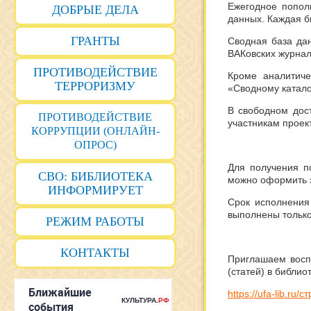
Ежегодное попол
ДОБРЫЕ ДЕЛА
данных. Каждая б
ГРАНТЫ
Сводная база да
ВАКовских журнало
ПРОТИВОДЕЙСТВИЕ
Кроме аналитиче
ТЕРРОРИЗМУ
«Сводному катало
В свободном дос
ПРОТИВОДЕЙСТВИЕ
участникам проек
КОРРУПЦИИ (ОНЛАЙН-
ОПРОС)
Для получения по
СВО: БИБЛИОТЕКА
можно оформить 
ИНФОРМИРУЕТ
Срок исполнения 
выполнены только
РЕЖИМ РАБОТЫ
КОНТАКТЫ
Приглашаем воспо
(статей) в библио
https://ufa-lib.ru/с