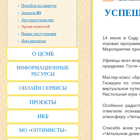
Перейти на главную
УСПЕШ
Анонсы
(6)
Арт-пространство
Архив новостей
Новые поступления
14 июня в Саду 
Яңы китаптар
игровая програм
Мероприятие прош
О ЦСМБ
Уфимцы всех возр
праздники. Гости
ИНФОРМАЦИОННЫЕ
РЕСУРСЫ
Мастер-класс «Бр
Геокруиз по спи
ОНЛАЙН СЕРВИСЫ
виртуальное путе
Настольная игра 
ПРОЕКТЫ
Особенно радост
отметили познав
ИКБ
атмосферу «Чита
Спасибо всем уч
МО «ОПТИМИСТЫ»
«Читальном доме