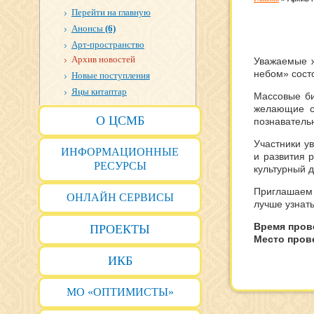
Перейти на главную
Анонсы
(6)
Арт-пространство
Архив новостей
Уважаемые ж
небом» сост
Новые поступления
Яңы китаптар
Массовые би
желающие см
О ЦСМБ
познаватель
Участники у
ИНФОРМАЦИОННЫЕ
и развития 
РЕСУРСЫ
культурный д
Приглашаем 
ОНЛАЙН СЕРВИСЫ
лучше узнать
Время пров
ПРОЕКТЫ
Место пров
ИКБ
МО «ОПТИМИСТЫ»