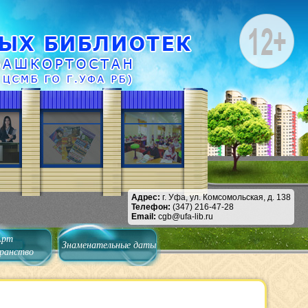
Адрес:
г. Уфа, ул. Комсомольская, д. 138
Телефон:
(347) 216-47-28
Email:
cgb@ufa-lib.ru
Арт
Знаменательные даты
ранство