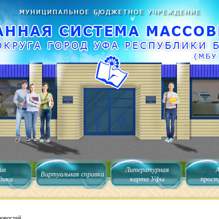
ив
Литературная
Виртуальная справка
дики
карта Уфы
прост
новостей