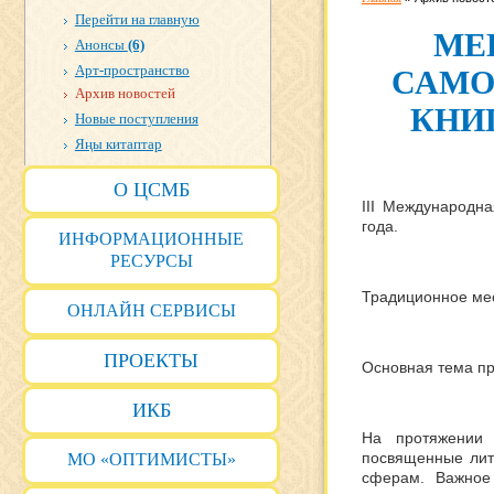
Перейти на главную
МЕ
Анонсы
(6)
Арт-пространство
САМО
Архив новостей
КНИ
Новые поступления
Яңы китаптар
О ЦСМБ
III Международн
года.
ИНФОРМАЦИОННЫЕ
РЕСУРСЫ
Традиционное мес
ОНЛАЙН СЕРВИСЫ
ПРОЕКТЫ
Основная тема пр
ИКБ
На протяжении 
посвященные лите
МО «ОПТИМИСТЫ»
сферам. Важное