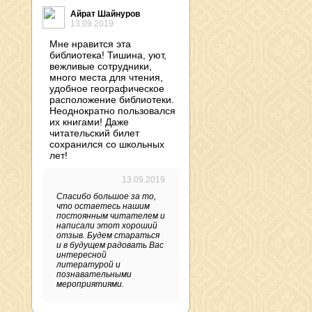
Айрат Шайнуров
13.09.2019
Мне нравится эта
библиотека! Тишина, уют,
вежливые сотрудники,
много места для чтения,
удобное географическое
расположение библиотеки.
Неоднократно пользовался
их книгами! Даже
читательский билет
сохранился со школьных
лет!
13.09.2019
Спасибо большое за то,
что остаетесь нашим
постоянным читателем и
написали этот хороший
отзыв. Будем стараться
и в будущем радовать Вас
интересной
литературой и
познавательными
мероприятиями.