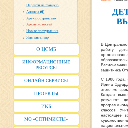
Перейти на главную
ДЕ
Анонсы
(6)
Арт-пространство
В
Архив новостей
Новые поступления
Яңы китаптар
В Центрально
О ЦСМБ
работу дет
организова
образователь
ИНФОРМАЦИОННЫЕ
Васильевича»
РЕСУРСЫ
защитника Оте
С 1988 года, 
ОНЛАЙН СЕРВИСЫ
Ирина Эдуард
этого же вре
ПРОЕКТЫ
Каждая выст
результат д
программному
ИКБ
классов. Учи
настоящее в
МО «ОПТИМИСТЫ»
художествен
национальном