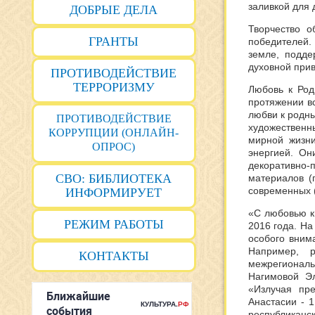
заливкой для 
ДОБРЫЕ ДЕЛА
Творчество о
ГРАНТЫ
победителей.
земле, подде
духовной прив
ПРОТИВОДЕЙСТВИЕ
ТЕРРОРИЗМУ
Любовь к Род
протяжении в
любви к родны
ПРОТИВОДЕЙСТВИЕ
художественн
КОРРУПЦИИ (ОНЛАЙН-
мирной жизни
ОПРОС)
энергией. Он
декоративно
СВО: БИБЛИОТЕКА
материалов (
современных (
ИНФОРМИРУЕТ
«С любовью к 
РЕЖИМ РАБОТЫ
2016 года. На
особого вним
Например, 
КОНТАКТЫ
межрегионал
Нагимовой Эл
«Излучая пр
Анастасии - 
республиканс