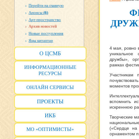
Перейти на главную
Ф
Анонсы
(6)
Арт-пространство
ДРУЖ
Архив новостей
Новые поступления
Яңы китаптар
4 мая, ровно 
О ЦСМБ
уникальное 
дружбы», ор
рамках фести
ИНФОРМАЦИОННЫЕ
РЕСУРСЫ
Участникам 
почувствовать
моментов про
ОНЛАЙН СЕРВИСЫ
Интеллектуа
ПРОЕКТЫ
вспомнить ис
искреннюю рад
ИКБ
Творческие ма
национальны
(«Сердце на
МО «ОПТИМИСТЫ»
орнаментом п