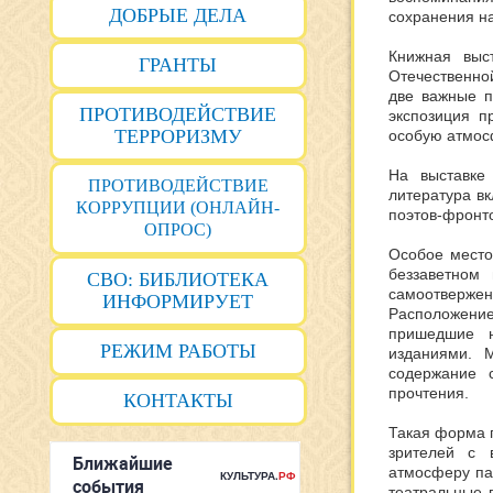
ДОБРЫЕ ДЕЛА
сохранения н
Книжная выс
ГРАНТЫ
Отечественно
две важные п
ПРОТИВОДЕЙСТВИЕ
экспозиция п
ТЕРРОРИЗМУ
особую атмосф
На выставке
ПРОТИВОДЕЙСТВИЕ
литература вк
КОРРУПЦИИ (ОНЛАЙН-
поэтов-фронто
ОПРОС)
Особое место
беззаветном
СВО: БИБЛИОТЕКА
самоотвержен
ИНФОРМИРУЕТ
Расположени
пришедшие н
РЕЖИМ РАБОТЫ
изданиями. М
содержание 
прочтения.
КОНТАКТЫ
Такая форма п
зрителей с 
атмосферу па
театральные 