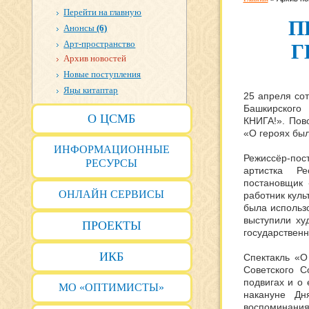
Перейти на главную
П
Анонсы
(6)
Арт-пространство
Г
Архив новостей
Новые поступления
Яңы китаптар
25 апреля со
Башкирского 
О ЦСМБ
КНИГА!». Пов
«О героях был
ИНФОРМАЦИОННЫЕ
Режиссёр-пост
РЕСУРСЫ
артистка Ре
постановщик 
ОНЛАЙН СЕРВИСЫ
работник куль
была использ
выступили ху
ПРОЕКТЫ
государственн
ИКБ
Спектакль «О
Советского С
подвигах и о
МО «ОПТИМИСТЫ»
накануне Дн
воспоминани