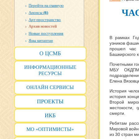
Перейти на главную
ЧА
Анонсы
(6)
Арт-пространство
Архив новостей
Новые поступления
В рамках Го
Яңы китаптар
узников фашис
прошел час 
О ЦСМБ
Башкирского к
Почетными гос
ИНФОРМАЦИОННЫЕ
МБУ ОКДПМ 
РЕСУРСЫ
подразделен
Елена Вязовц
ОНЛАЙН СЕРВИСЫ
История чело
история конц
ПРОЕКТЫ
Второй миро
жестокости, 
смерти.
ИКБ
Ребятам расс
Мировой войн
МО «ОПТИМИСТЫ»
из 30 стран м