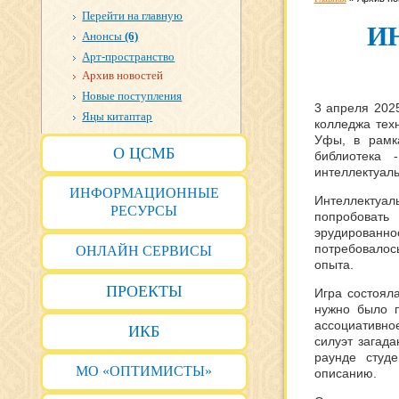
Перейти на главную
И
Анонсы
(6)
Арт-пространство
Архив новостей
Новые поступления
3 апреля 202
Яңы китаптар
колледжа техн
Уфы, в рамк
О ЦСМБ
библиотека 
интеллектуаль
ИНФОРМАЦИОННЫЕ
Интеллектуал
РЕСУРСЫ
попробоват
эрудированн
потребовалось
ОНЛАЙН СЕРВИСЫ
опыта.
ПРОЕКТЫ
Игра состоял
нужно было п
ассоциативно
ИКБ
силуэт загада
раунде студ
МО «ОПТИМИСТЫ»
описанию.