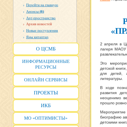
Перейти на главную
Анонсы
(6)
Арт-пространство
Архив новостей
«П
Новые поступления
Яңы китаптар
2 апреля в Ц
О ЦСМБ
лагеря МАОУ 
развлекательн
ИНФОРМАЦИОННЫЕ
Это меропри
РЕСУРСЫ
детской книги
для детей, 
литературы.
ОНЛАЙН СЕРВИСЫ
В ходе позна
ПРОЕКТЫ
развития де
неоценимо ве
прошло ровно 
ИКБ
Мероприятие в
биографию авт
МО «ОПТИМИСТЫ»
детскими книг